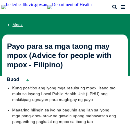
Skip
Search
Me
to
main
content
Mpox
Payo para sa mga taong may
mpox (Advice for people with
mpox - Filipino)
Buod
Kung positibo ang iyong mga resulta ng mpox, isang tao
mula sa inyong Local Public Health Unit (LPHU) ang
makikipag-ugnayan para magbigay ng payo.
Maaaring hilingin sa iyo na baguhin ang ilan sa iyong
mga pang-araw-araw na gawain upang mabawasan ang
panganib ng pagkalat ng mpox sa ibang tao.