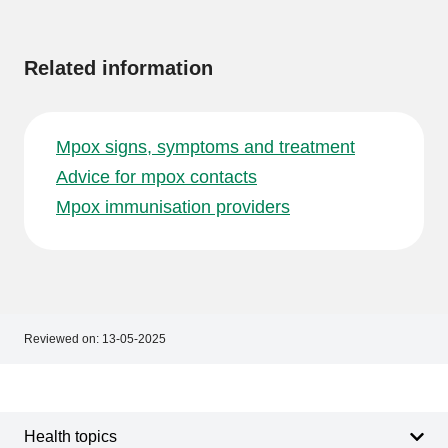
information
Related information
Mpox signs, symptoms and treatment
Advice for mpox contacts
Mpox immunisation providers
Reviewed on:
13-05-2025
Footer
Footer
navigation
Health topics