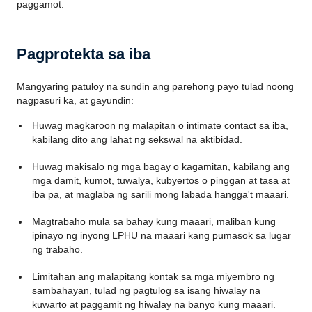
paggamot.
Pagprotekta sa iba
Mangyaring patuloy na sundin ang parehong payo tulad noong
nagpasuri ka, at gayundin:
Huwag magkaroon ng malapitan o intimate contact sa iba,
kabilang dito ang lahat ng sekswal na aktibidad.
Huwag makisalo ng mga bagay o kagamitan, kabilang ang
mga damit, kumot, tuwalya, kubyertos o pinggan at tasa at
iba pa, at maglaba ng sarili mong labada hangga't maaari.
Magtrabaho mula sa bahay kung maaari, maliban kung
ipinayo ng inyong LPHU na maaari kang pumasok sa lugar
ng trabaho.
Limitahan ang malapitang kontak sa mga miyembro ng
sambahayan, tulad ng pagtulog sa isang hiwalay na
kuwarto at paggamit ng hiwalay na banyo kung maaari.