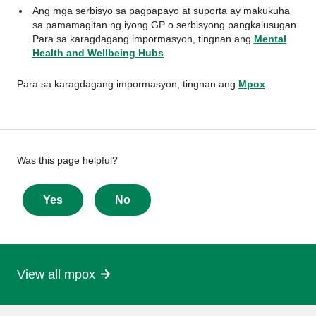
Ang mga serbisyo sa pagpapayo at suporta ay makukuha
sa pamamagitan ng iyong GP o serbisyong pangkalusugan.
Para sa karagdagang impormasyon, tingnan ang
Mental
Health and Wellbeing Hubs
.
Para sa karagdagang impormasyon, tingnan ang
Mpox
.
Give
Was this page helpful?
feedback
about
Yes
No
this
page
View all mpox
More