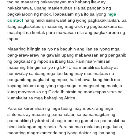
tao na maaaring nakaugnayan mo habang ikaw ay
nakakahawa, upang maalertuhan sila sa panganib ng
pagkakaroon ng mpox. Ipapaalam niya ito sa iyong
mga
contact
nang hindi isinisiwalat ang iyong pagkakakilanlan. Sa
ilang pagkakataon, maaaring mag-alok ng pagbabakuna sa
malalapit na kontak para maiwasan nila ang pagkakaroon ng
mpox.
Maaaring hilingin sa iyo na baguhin ang ilan sa iyong mga
pang-araw-araw na gawain upang mabawasan ang panganib
ng pagkalat ng mpox sa ibang tao. Paminsan-minsan,
maaaring hilingin sa iyo ng LPHU na manatili sa bahay at
humiwalay sa ibang mga tao kung may mas mataas na
panganib ng pagkalat ng mpox, halimbawa, kung hindi mo
kayang takpan ang iyong mga sugat o magsuot ng mask, o
kung mayroon ka ng Clade Ib strain ng monkeypox virus na
kumakalat sa mga bahagi ng Africa.
Para sa karamihan ng mga taong may mpox, ang mga
sintomas ay maaaring pamahalaan sa pamamagitan ng
pananatiling hydrated at pag-inom ng gamot sa pananakit na
hindi kailangan ng reseta. Para sa mas malalang mga kaso,
maaaring magrekomenda ang iyong doktor ng iba pang