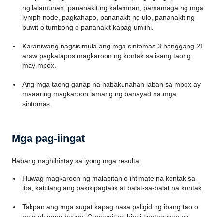
ng lalamunan, pananakit ng kalamnan, pamamaga ng mga
lymph node, pagkahapo, pananakit ng ulo, pananakit ng
puwit o tumbong o pananakit kapag umiihi.
Karaniwang nagsisimula ang mga sintomas 3 hanggang 21
araw pagkatapos magkaroon ng kontak sa isang taong
may mpox.
Ang mga taong ganap na nabakunahan laban sa mpox ay
maaaring magkaroon lamang ng banayad na mga
sintomas.
Mga pag-iingat
Habang naghihintay sa iyong mga resulta:
Huwag magkaroon ng malapitan o intimate na kontak sa
iba, kabilang ang pakikipagtalik at balat-sa-balat na kontak.
Takpan ang mga sugat kapag nasa paligid ng ibang tao o
mga alagang hayop. Gumamit ng hindi tinatagusan ng