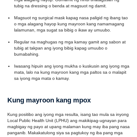
tubig na dressing o benda at magsuot ng damit.
Magsuot ng surgical mask kapag nasa paligid ng ibang tao
o mga alagang hayop kung mayroon kang namamagang
lalamunan, mga sugat sa bibig o ikaw ay umuubo.
Regular na maghugas ng mga kamay gamit ang sabon at
tubig at takpan ang iyong bibig kapag umuubo o
bumabahing.
Iwasang hipuin ang iyong mukha o kuskusin ang iyong mga
mata, lalo na kung mayroon kang mga paltos sa o malapit
sa iyong mga mata o kamay.
Kung mayroon kang mpox
Kung positibo ang iyong mga resulta, isang tao mula sa inyong
Local Public Health Unit (LPHU) ang makikipag-ugnayan para
magbigay ng payo at upang malaman kung may iba pang nasa
panganib. Makakatulong siya sa pagtukoy ng iba pang mga