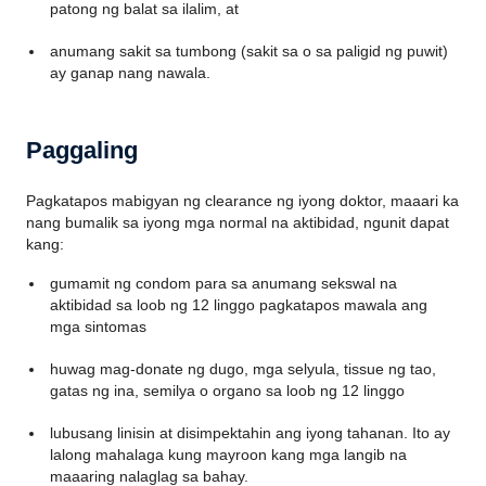
patong ng balat sa ilalim, at
anumang sakit sa tumbong (sakit sa o sa paligid ng puwit)
ay ganap nang nawala.
Paggaling
Pagkatapos mabigyan ng clearance ng iyong doktor, maaari ka
nang bumalik sa iyong mga normal na aktibidad, ngunit dapat
kang:
gumamit ng condom para sa anumang sekswal na
aktibidad sa loob ng 12 linggo pagkatapos mawala ang
mga sintomas
huwag mag-donate ng dugo, mga selyula, tissue ng tao,
gatas ng ina, semilya o organo sa loob ng 12 linggo
lubusang linisin at disimpektahin ang iyong tahanan. Ito ay
lalong mahalaga kung mayroon kang mga langib na
maaaring nalaglag sa bahay.