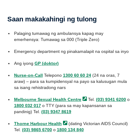
Saan makakahingi ng tulong
Palaging tumawag ng ambulansya kapag may
emerhensya: Tumawag sa 000 (Triple Zero)
Emergency department ng pinakamalapit na ospital sa inyo
Ang iyong
GP (doktor)
Nurse-on-Call
Telepono
1300 60 60 24
(24 na oras, 7
araw) – para sa kumpidensyal na payo sa kalusugan mula
sa isang rehistradong nars
Melbourne Sexual Health
Centre
Tel.
(03) 9341 6200
o
1800 032 017
o TTY (para sa may kapansanan sa
pandinig) Tel.
(03) 9347 8619
Thorne Harbour
Health
(dating Victorian AIDS Council)
Tel.
(03) 9865 6700
o
1800 134 840