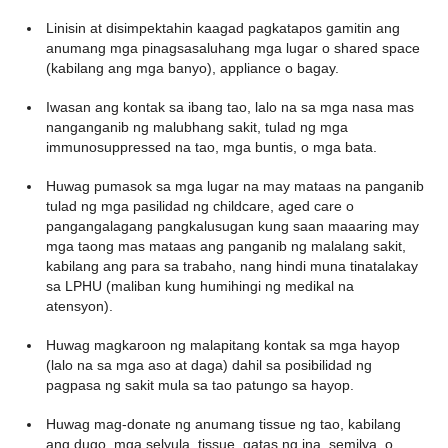
Linisin at disimpektahin kaagad pagkatapos gamitin ang
anumang mga pinagsasaluhang mga lugar o shared space
(kabilang ang mga banyo), appliance o bagay.
Iwasan ang kontak sa ibang tao, lalo na sa mga nasa mas
nanganganib ng malubhang sakit, tulad ng mga
immunosuppressed na tao, mga buntis, o mga bata.
Huwag pumasok sa mga lugar na may mataas na panganib
tulad ng mga pasilidad ng childcare, aged care o
pangangalagang pangkalusugan kung saan maaaring may
mga taong mas mataas ang panganib ng malalang sakit,
kabilang ang para sa trabaho, nang hindi muna tinatalakay
sa LPHU (maliban kung humihingi ng medikal na
atensyon).
Huwag magkaroon ng malapitang kontak sa mga hayop
(lalo na sa mga aso at daga) dahil sa posibilidad ng
pagpasa ng sakit mula sa tao patungo sa hayop.
Huwag mag-donate ng anumang tissue ng tao, kabilang
ang dugo, mga selyula, tissue, gatas ng ina, semilya, o