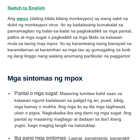
Switch to English
Ang
mpox
(dating kilala bilang monkeypox) ay isang sakit na
dulot ng monkeypox virus. Ito ay kadalasang kumakalat sa
pamamagitan ng balat-sa-balat na pagkakadikit sa mga pantal,
paltos at mga sugat o pagkadikit sa mga likido sa katawan
mula sa taong may mpox. Ito ay karaniwang isang banayad na
karamdaman at karamihan sa mga tao ay gumagaling sa loob
ng ilang linggo nang walang anumang partikular na paggamot.
Mga sintomas ng mpox
Pantal o mga sugat
: Maaaring lumitaw kahit saan sa
katawan ngunit kadalasan sa paligid ng ari, puwit, bibig,
mga kamay o mukha. Ang mga ito ay tila mga tagihawat,
ulser o pigsa. Nagkakaiba-iba ang dami ng mga sugat. Ang
pantal ay maaaring magbago at dadaan sa iba't ibang
yugto, bago maging langib na natutuklap.
Iba pang mga sintomas
: Lagnat, panginginig, pananakit