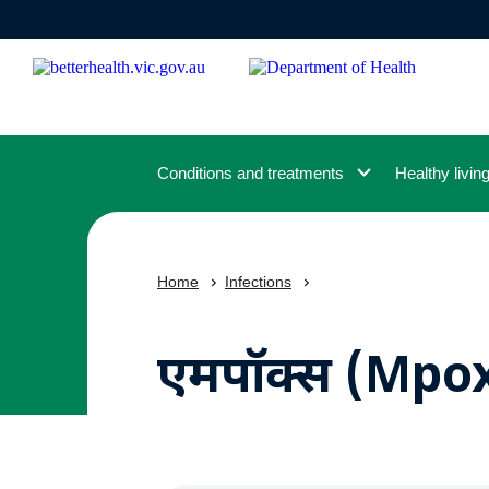
Skip
to
main
content
Conditions and treatments
Healthy livin
Home
Infections
एमपॉक्स (Mpox