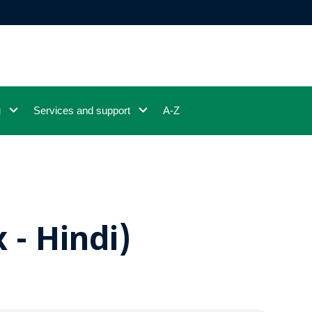
g
Services and support
A-Z
 - Hindi)