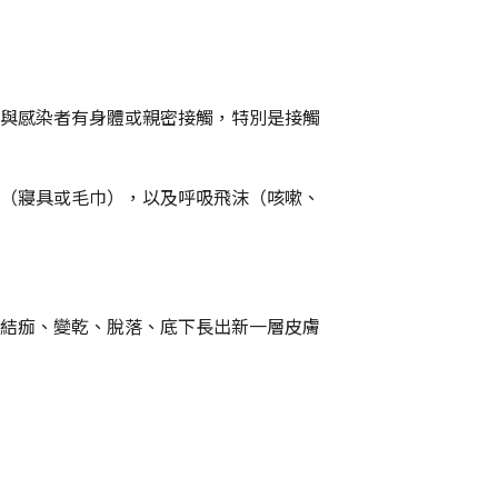
與感染者有身體或親密接觸，特別是接觸
（寢具或毛巾），以及呼吸飛沫（咳嗽、
結痂、變乾、脫落、底下長出新一層皮膚