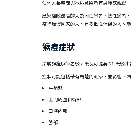
任何人長時間與猴痘感染者有身體或親密（
感染風險最高的人為同性戀者、雙性戀者、
疫情爆發國家的人、有多個性伴侶的人、參
猴痘症狀
接觸猴痘感染者後，最長可能要 21 天後
症狀可能包括帶有痛楚的紅疹，並影響下列
生殖器
肛門周圍和臀部
口腔內部
臉部