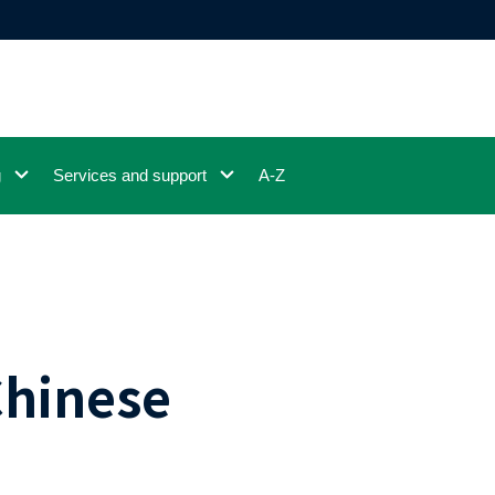
g
Services and support
A-Z
Chinese