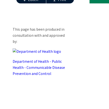
page
This page has been produced in
consultation with and approved
by:
Department of Health - Public
Health - Communicable Disease
Prevention and Control