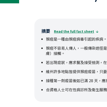
摘要
Read the full fact sheet
猴痘是一種由猴痘病毒引起的疾病。
猴痘不容易人傳人，一般傳染途徑是
膚）接觸。
若出現症狀，應求醫及接受檢測，在
維州許多地點皆提供猴痘疫苗，只要
接種第一劑疫苗後如已滿 28 天，
合資格人士可在性病診所及衛生服務