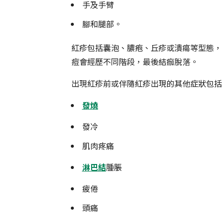
手及手臂
腳和腿部。
紅疹包括囊泡、膿疱、丘疹或潰瘍等型態，
痘會經歷不同階段，最後結痂脫落。
出現紅疹前或伴隨紅疹出現的其他症狀包括
發燒
發冷
肌肉疼痛
淋巴結
腫脹
疲倦
頭痛