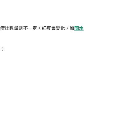
病灶數量則不一定。紅疹會變化，如
同水
：