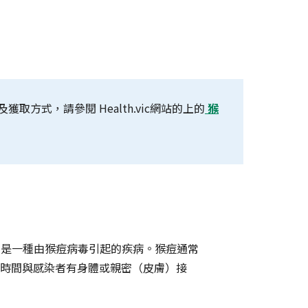
及獲取方式，請參閱
Health.vic
網站的上的
猴
x」）是一種由猴痘病毒引起的疾病。猴痘通常
時間與感染者有身體或親密（皮膚）接