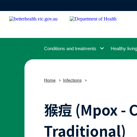
Skip
to
main
content
Conditions and treatments
Healthy livin
Home
Infections
猴痘 (Mpox - 
Traditional)