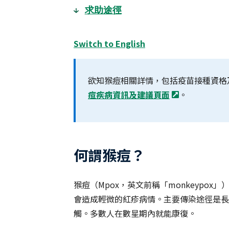
求助途徑
Switch to English
欲知猴痘相關詳情，包括疫苗接種資格
痘疾病資訊及建議頁面
。
何謂猴痘？
猴痘（Mpox，英文前稱「monkeypo
會造成輕微的紅疹病情。主要傳染途徑是長
觸。多數人在數星期內就能康復。