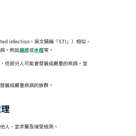
tted infection，英文簡稱「STI」）相似，
病，例如
麻疹
或
水痘
等。
，但部分人可能會發展成嚴重的疾病，並
發展成嚴重疾病的族群。
處理
他人，並求醫及接受檢測。