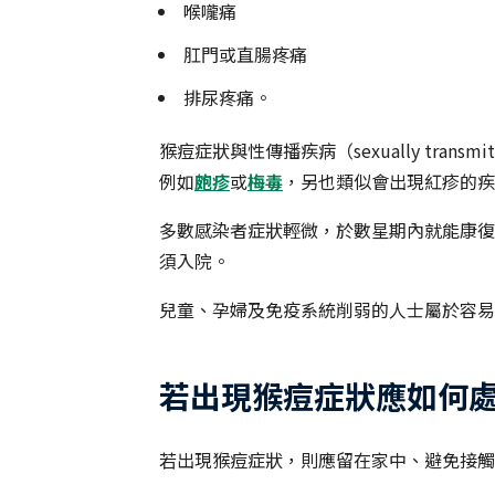
喉嚨痛
肛門或直腸疼痛
排尿疼痛。
猴痘症狀與性傳播疾病（sexually transmi
例如
皰疹
或
梅毒
，另也類似會出現紅疹的疾
多數感染者症狀輕微，於數星期內就能康復
須入院。
兒童、孕婦及免疫系統削弱的人士屬於容易
若出現猴痘症狀應如何
若出現猴痘症狀，則應留在家中、避免接觸