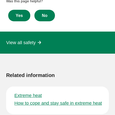
Give
Was this page helpful?
feedback
Yes
No
about
this
page
View all safety
More
information
Related information
Extreme heat
How to cope and stay safe in extreme heat