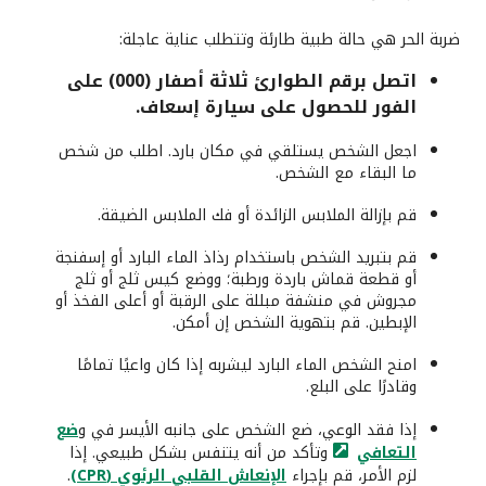
ضربة الحر هي حالة طبية طارئة وتتطلب عناية عاجلة:
اتصل برقم الطوارئ ثلاثة أصفار (000) على
الفور للحصول على سيارة إسعاف.
اجعل الشخص يستلقي في مكان بارد. اطلب من شخص
ما البقاء مع الشخص.
قم بإزالة الملابس الزائدة أو فك الملابس الضيقة.
قم بتبريد الشخص باستخدام رذاذ الماء البارد أو إسفنجة
أو قطعة قماش باردة ورطبة؛ ووضع كيس ثلج أو ثلج
مجروش في منشفة مبللة على الرقبة أو أعلى الفخذ أو
الإبطين. قم بتهوية الشخص إن أمكن.
امنح الشخص الماء البارد ليشربه إذا كان واعيًا تمامًا
وقادرًا على البلع.
إذا فقد الوعي، ضع الشخص على جانبه الأيسر في و
ضع
التعافي
وتأكد من أنه يتنفس بشكل طبيعي. إذا
لزم الأمر، قم بإجراء
الإنعاش القلبي الرئوي (CPR)
.