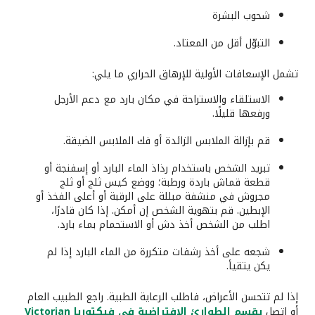
شحوب البشرة
التبوّل أقل من المعتاد.
تشمل الإسعافات الأولية للإرهاق الحراري ما يلي:
الاستلقاء والاستراحة في مكان بارد مع دعم الأرجل
ورفعها قليلًا.
قم بإزالة الملابس الزائدة أو فك الملابس الضيقة.
تبريد الشخص باستخدام رذاذ الماء البارد أو إسفنجة أو
قطعة قماش باردة ورطبة؛ ووضع كيس ثلج أو ثلج
مجروش في منشفة مبللة على الرقبة أو أعلى الفخذ أو
الإبطين. قم بتهوية الشخص إن أمكن. إذا كان قادرًا،
اطلب من الشخص أخذ دش أو الاستحمام بماء بارد.
شجعه على أخذ رشفات متكررة من الماء البارد إذا لم
يكن يتقيأ.
إذا لم تتحسن الأعراض، فاطلب الرعاية الطبية. راجع الطبيب العام
أو اتصل
بقسم الطوارئ الافتراضية في فيكتوريا Victorian