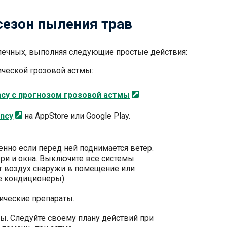
 сезон пыления трав
печных, выполняя следующие простые действия:
ической грозовой астмы:
ncy с прогнозом грозовой
астмы
ncy
на AppStore или Google Play.
бенно если перед ней поднимается ветер.
ри и окна. Выключите все системы
т воздух снаружи в помещение или
е кондиционеры).
ические препараты.
ы. Следуйте своему плану действий при