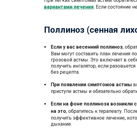
При легких симптомах астмы обратитесь
вариантами лечения
. Если состояние н
Поллиноз (сенная лих
Если у вас весенний поллиноз
, обра
Вам могут составить план лечения по
грозовой астмы. Это включает в се
получить ингалятор, если разовьется
без рецепта.
При появлении симптомов астмы
в
приступе астмы и обязательно обратит
Если на фоне поллиноза возникли 
на это
, обратитесь к терапевту. Пос
получить эффективное лечение, кот
дыхание.