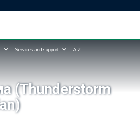
g
Services and support
A-Z
ма (Thunderstorm
an)