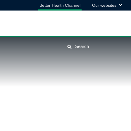
View
Better Health Channel
Our websites
the
list
Search