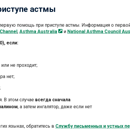
риступе астмы
первую помощь при приступе астмы. Информация о перво
 Channel
,
Asthma
Australia
и
National Asthma Council
Aus
), если:
или не проходит;
ра нет;
;
я. В этом случае
всегда сначала
налином
, а затем ингалятор, даже если нет
гих языках, обратитесь в
Службу письменных и устных пе