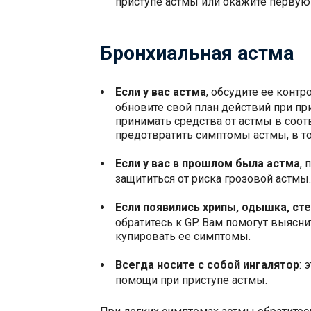
приступе астмы или окажите первую
Бронхиальная астма
Если у вас астма
, обсудите ее контр
обновите свой план действий при пр
принимать средства от астмы в соот
предотвратить симптомы астмы, в то
Если у вас в прошлом была астма
, 
защититься от риска грозовой астмы.
Если появились хрипы, одышка, ст
обратитесь к GP. Вам помогут выяснит
купировать ее симптомы.
Всегда носите с собой ингалятор
: 
помощи при приступе астмы.