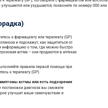
 к терапевту (GP), поговорите с фармацевтом или воспол
е улучшается или ухудшается, позвоните по номеру 000 или
орадка)
титесь к фармацевту или терапевту (GP).
ллиноза и подскажут, как защититься от
бя информацию о том, где можно быстро
 грозовая астма – они продаются в аптеках
ыполняйте правила первой помощи при
есь к терапевту (GP).
симптомы астмы или есть подозрение
ле постановки диагноза вы сможете
орое улучшит ваше самочувствие и