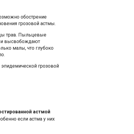
 возможно обострение
новения грозовой астмы.
ьцы трав. Пыльцевые
ся и высвобождают
лько малы, что глубоко
о.
я эпидемической грозовой
остированной астмой
обенно если астма у них