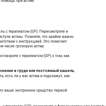
 помощь при астме.
оль с терапевтом (GP). Пересмотрите и
иступе астмы. Помните, что крайне важно
ветствии с инструкцией. Это помогает
м числе грозовую астму.
поговорите с терапевтом (GP) о том, как
еснение в груди или постоянный кашель
,
ь, есть ли у вас астма и подскажут, как
это ваше экстренное средство первой