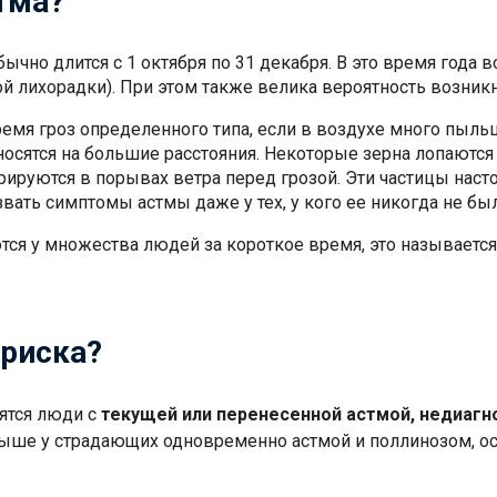
стма?
бычно длится с 1 октября по 31 декабря. В это время года
ой лихорадки). При этом также велика вероятность возник
ремя гроз определенного типа, если в воздухе много пыл
носятся на большие расстояния. Некоторые зерна лопают
ируются в порывах ветра перед грозой. Эти частицы насто
вать симптомы астмы даже у тех, у кого ее никогда не был
ся у множества людей за короткое время, это называетс
 риска?
сятся люди с
текущей или перенесенной астмой, недиагн
выше у страдающих одновременно астмой и поллинозом, ос