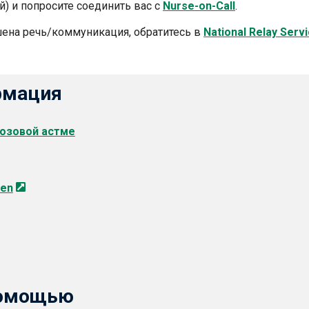
) и попросите соединить вас с
Nurse-on-Call
.
ушена речь/коммуникация, обратитесь в
National Relay Serv
рмация
грозовой астме
len
помощью