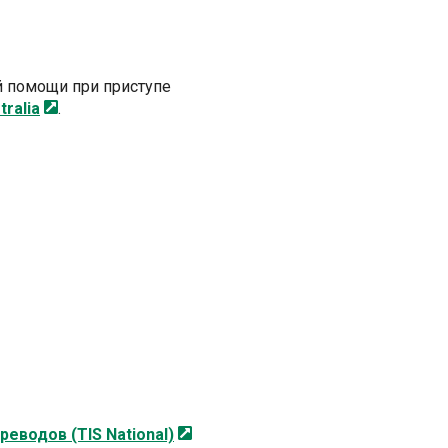
й помощи при приступе
tralia
.
реводов (TIS
National)