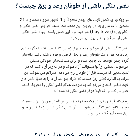
نفس تنگی ناشی از طوفان رعد و برق چیست؟
در ویکتوریا، فصل گرده های چمن معمولاً از 1 اکتوبر شروع شده و تا 31
دسمبر ادامه می یابد. در جریان این مدت، شما شاهد افزایش نفس تنگی و
زکام بهاره (hay fever) خواهید بود. این فصل باعث ایجاد نفس تنگی
ناشی از طوفان رعد و برق نیز می شود.
نفس تنگی ناشی از طوفان رعد و برق زمانی اتفاق می افتد که گرده های
زیادی در هوا و یک طوفان رعد و برق خاصی وجود داشته باشد. دانه‌های
گرده چمن توسط باد جابجا شده و برای مسافت‌های طولانی منتقل
می‌شوند. بعضی از آنها میتوانند آزاد شوند و ذرات ریز آزاد کنند که در
تندبادهایی که درست قبل از طوفان رخ می‌دهد، متراکم می شوند. این
ذرات به اندازه کافی ریز هستند که افراد بتوانند آن‌ها را به عمق شُش های
خود تنفس کنند و می‌توانند به سرعت علائم نفس تنگی را تحریک کنند،
حتی در کسانی که قبلاً هرگز نفس تنگی نداشته ‌اند.
زمانیکه افراد زیادی در یک محدوده زمانی کوتاه در جریان این وضعیت
دچار علائم نفس تنگی می‌شوند، به آن نفس تنگی ناشی از طوفان رعد و
برق همه-گیر گفته می‌شود.
چی کسانی در معرض خطر قرار دارند؟