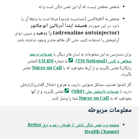
شخص مطمئن نیست که آیا این نفس تنگی است یا نه
شخص به آنافیلاکسی (حساسیت شدید) مبتلا است یا سابقهٔ آن را
همیشه ابتدا آدرنالین اتوجکتور
دارد. در این صورت،
(adrenaline autoinjector) را بدهید
و سپس دوای
آرام‌بخش را استفاده کنید، حتی اگر علائم جلدی وجود نداشته باشد.
برای دسترسی به این معلومات به لسان های دیگر، با
خدمات ترجمه
شفاهی و کتبی (TIS
National)
به شماره
131450
(تماس
رایگان) تماس بگیرید و از آن‌ها بخواهید که با
Nurse on Call
تماس
بگیرند.
اگر ناشنوا هستید، مشکل شنوایی دارید، یا هرنوع اختلال گفتاری/ارتباطی
دارید با
خدمات بازپخش ملی
(NRS)
تماس بگیرید و از آنها
بخواهید که به
Nurse on Call
شما را وصل کنند.
معلومات مربوطه
صفحه وب نفس تنگی ناشی از طوفان رعد و برق Better
Health Channel