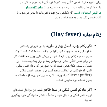
برای علایم خفیف نفس تنگی، به داکتر خانوادگی خود مراجعه کنید، با
یک دوا فروش (فارمسیست) مشورت نمایید یا از
سایر گزینه‌ های
مراقبتی استفاده کنید
. اگر تکلیفی تان بهبود نمی‌یابد یا بدتر می‌شود، با
000 تماس بگیرید یا به شفاخانه بروید.
زکام بهاره (Hay fever)
گر زکام بهاره فصل بهار را دارید
ا
، با دوا فروش یا داکتر
خانوادگی خود مشورت کنید. آنها میتوانند به شما کمک کنند تا یک
طرح معالجه زکام بهاره ایجاد کنید و روش ‌هایی برای محافظت تان
در برابر نفس تنگی ناشی از طوفان رعد و برق پیشنهاد دهند. این
شامل دانستن مکان‌هایی است که در صورتی که دچار نفس تنگی
ناشی از طوفان، می‌توانید سریعاً اسپری آرام‌بخش نفس تنگی
(Reliever puffer) دریافت کنید – این اسپری‌ها از دواخانه ها
بدون نسخه در دسترس هستند.
اگر علائم نفس تنگی در شما ظاهر شد
، این مراحل کمک‌های
اولیه نفس تنگی را دنبال کنید و حتماً با داکتر خانوادگی خود پیگیری
نمایید.