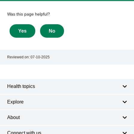
Give
Was this page helpful?
feedback
about
Yes
No
this
page
Reviewed on:
07-10-2025
Footer
Footer
navigation
Health topics
Explore
About
Connect with us