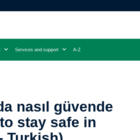
g
Services and support
A-Z
rda nasıl güvende
to stay safe in
- Turkish)