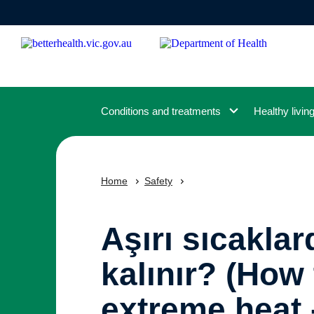
Skip
to
main
content
Conditions and treatments
Healthy livin
Home
Safety
Aşırı sıcakla
kalınır? (How 
extreme heat 