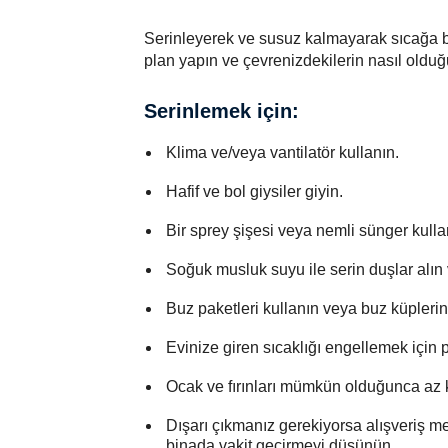
Serinleyerek ve susuz kalmayarak sıcağa b
plan yapın ve çevrenizdekilerin nasıl olduğ
Serinlemek için:
Klima ve/veya vantilatör kullanın.
Hafif ve bol giysiler giyin.
Bir sprey şişesi veya nemli sünger kullan
Soğuk musluk suyu ile serin duşlar alın 
Buz paketleri kullanın veya buz küpleri
Evinize giren sıcaklığı engellemek için p
Ocak ve fırınları mümkün olduğunca az kul
Dışarı çıkmanız gerekiyorsa alışveriş me
binada vakit geçirmeyi düşünün.