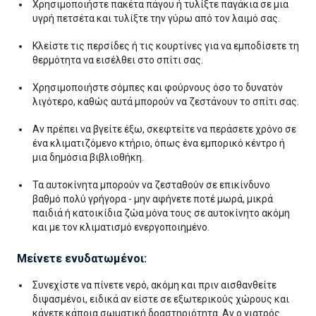
Χρησιμοποιήστε πακέτα πάγου ή τυλίξτε παγάκια σε μια
υγρή πετσέτα και τυλίξτε την γύρω από τον λαιμό σας.
Κλείστε τις περσίδες ή τις κουρτίνες για να εμποδίσετε τη
θερμότητα να εισέλθει στο σπίτι σας.
Χρησιμοποιήστε σόμπες και φούρνους όσο το δυνατόν
λιγότερο, καθώς αυτά μπορούν να ζεστάνουν το σπίτι σας.
Αν πρέπει να βγείτε έξω, σκεφτείτε να περάσετε χρόνο σε
ένα κλιματιζόμενο κτήριο, όπως ένα εμπορικό κέντρο ή
μια δημόσια βιβλιοθήκη.
Τα αυτοκίνητα μπορούν να ζεσταθούν σε επικίνδυνο
βαθμό πολύ γρήγορα - μην αφήνετε ποτέ μωρά, μικρά
παιδιά ή κατοικίδια ζώα μόνα τους σε αυτοκίνητο ακόμη
και με τον κλιματισμό ενεργοποιημένο.
Μείνετε ενυδατωμένοι:
Συνεχίστε να πίνετε νερό, ακόμη και πριν αισθανθείτε
διψασμένοι, ειδικά αν είστε σε εξωτερικούς χώρους και
κάνετε κάποια σωματική δραστηριότητα. Αν ο γιατρός