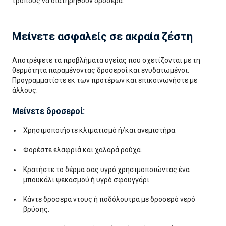
τρόπους να διατηρηθούν δροσερά.
Μείνετε ασφαλείς σε ακραία ζέστη
Αποτρέψετε τα προβλήματα υγείας που σχετίζονται με τη
θερμότητα παραμένοντας δροσεροί και ενυδατωμένοι.
Προγραμματίστε εκ των προτέρων και επικοινωνήστε με
άλλους.
Μείνετε δροσεροί:
Χρησιμοποιήστε κλιματισμό ή/και ανεμιστήρα.
Φορέστε ελαφριά και χαλαρά ρούχα.
Κρατήστε το δέρμα σας υγρό χρησιμοποιώντας ένα
μπουκάλι ψεκασμού ή υγρό σφουγγάρι.
Κάντε δροσερά ντους ή ποδόλουτρα με δροσερό νερό
βρύσης.