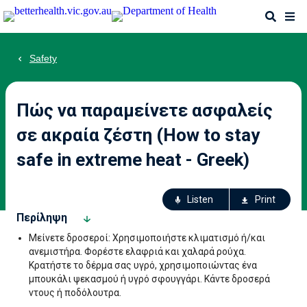
Skip
Search
Me
to
main
content
Safety
Πώς να παραμείνετε ασφαλείς
σε ακραία ζέστη (How to stay
safe in extreme heat - Greek)
Ac
Listen
Print
fo
Περίληψη
th
Μείνετε δροσεροί: Χρησιμοποιήστε κλιματισμό ή/και
p
ανεμιστήρα. Φορέστε ελαφριά και χαλαρά ρούχα.
Κρατήστε το δέρμα σας υγρό, χρησιμοποιώντας ένα
μπουκάλι ψεκασμού ή υγρό σφουγγάρι. Κάντε δροσερά
ντους ή ποδόλουτρα.