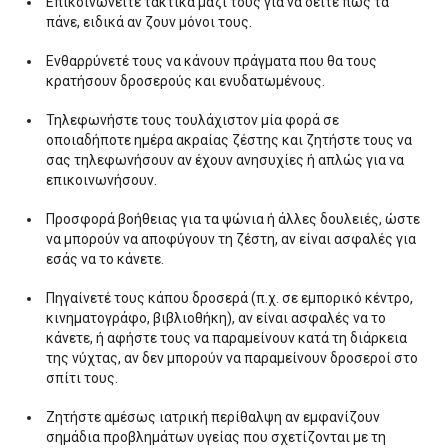
Επικοινωνείτε τακτικά μαζί τους για να δείτε πώς τα
πάνε, ειδικά αν ζουν μόνοι τους.
Ενθαρρύνετέ τους να κάνουν πράγματα που θα τους
κρατήσουν δροσερούς και ενυδατωμένους.
Τηλεφωνήστε τους τουλάχιστον μία φορά σε
οποιαδήποτε ημέρα ακραίας ζέστης και ζητήστε τους να
σας τηλεφωνήσουν αν έχουν ανησυχίες ή απλώς για να
επικοινωνήσουν.
Προσφορά βοήθειας για τα ψώνια ή άλλες δουλειές, ώστε
να μπορούν να αποφύγουν τη ζέστη, αν είναι ασφαλές για
εσάς να το κάνετε.
Πηγαίνετέ τους κάπου δροσερά (π.χ. σε εμπορικό κέντρο,
κινηματογράφο, βιβλιοθήκη), αν είναι ασφαλές να το
κάνετε, ή αφήστε τους να παραμείνουν κατά τη διάρκεια
της νύχτας, αν δεν μπορούν να παραμείνουν δροσεροί στο
σπίτι τους.
Ζητήστε αμέσως ιατρική περίθαλψη αν εμφανίζουν
σημάδια προβλημάτων υγείας που σχετίζονται με τη