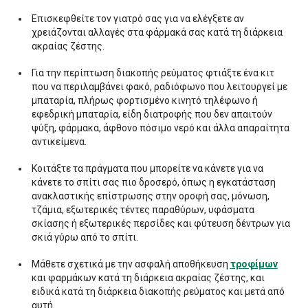
Επισκεφθείτε τον γιατρό σας για να ελέγξετε αν
χρειάζονται αλλαγές στα φάρμακά σας κατά τη διάρκεια
ακραίας ζέστης.
Για την περίπτωση διακοπής ρεύματος φτιάξτε ένα κιτ
που να περιλαμβάνει φακό, ραδιόφωνο που λειτουργεί με
μπαταρία, πλήρως φορτισμένο κινητό τηλέφωνο ή
εφεδρική μπαταρία, είδη διατροφής που δεν απαιτούν
ψύξη, φάρμακα, άφθονο πόσιμο νερό και άλλα απαραίτητα
αντικείμενα.
Κοιτάξτε τα πράγματα που μπορείτε να κάνετε για να
κάνετε το σπίτι σας πιο δροσερό, όπως η εγκατάσταση
ανακλαστικής επίστρωσης στην οροφή σας, μόνωση,
τζάμια, εξωτερικές τέντες παραθύρων, υφάσματα
σκίασης ή εξωτερικές περσίδες και φύτευση δέντρων για
σκιά γύρω από το σπίτι.
Μάθετε σχετικά με την ασφαλή αποθήκευση
τροφίμων
και φαρμάκων κατά τη διάρκεια ακραίας ζέστης, και
ειδικά κατά τη διάρκεια διακοπής ρεύματος και μετά από
αυτή.