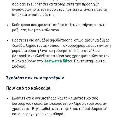
σας σάς έχει ζητήσει να περιορίσετε την πρόσληψη
υγρών, ρωτήστε τον πόσο νερό πρέπει να πίνετε κατά τη
διάρκεια ακραίας ζέστης.
Κάθε φορά που φεύγετε από το σπίτι, να παίρνετε πάντα
μαζί σας ένα μπουκάλι νερό.
Προσέξτε για σημάδια αφυδάτωσης, όπως αίσθημα δίψας,
ζαλάδα, ξηροστομία, κόπωση, σκουρόχρωμα και με έντονη
μυρωδιά ούρα ή λιγότερη ούρηση από ό, τι συνήθως
(Μπορείτε να ελέγξετε τα ούρα σας χρησιμοποιώντας τον
πίνακα ούρων στο
Heatwatch
του Πανεπιστημίου του
Σύδνεϋ).
Σχεδιάστε εκ των προτέρων
Πριν από το καλοκαίρι
Ελέγξτε ότι ο ανεμιστήρας και το κλιματιστικό σας
λειτουργούν καλά. Επισκευάστε το κλιματιστικό σας, αν
χρειάζεται. Βεβαιωθείτε ότι τα φίλτρα, τα "μαξιλαράκια"
και οι αεραγωγοί είναι καθαρά.