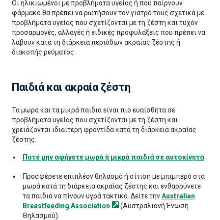
Οι ηλικιωμένοι με προβλήματα υγείας ή που παίρνουν
φάρμακα θα πρέπει να ρωτήσουν τον γιατρό τους σχετικά με
προβλήματα υγείας που σχετίζονται με τη ζέστη και τυχόν
προσαρμογές, αλλαγές ή ειδικές προφυλάξεις που πρέπει να
λάβουν κατά τη διάρκεια περιόδων ακραίας ζέστης ή
διακοπής ρεύματος.
Παιδιά και ακραία ζέστη
Τα μωρά και τα μικρά παιδιά είναι πιο ευαίσθητα σε
προβλήματα υγείας που σχετίζονται με τη ζέστη και
χρειάζονται ιδιαίτερη φροντίδα κατά τη διάρκεια ακραίας
ζέστης.
Ποτέ μην αφήνετε μωρά ή μικρά παιδιά σε αυτοκίνητα
.
Προσφέρετε επιπλέον θηλασμό ή σίτιση με μπιμπερό στα
μωρά κατά τη διάρκεια ακραίας ζέστης και ενθαρρύνετε
τα παιδιά να πίνουν υγρά τακτικά. Δείτε την
Australian
Breastfeeding Association
(Αυστραλιανή Ένωση
Θηλασμού).