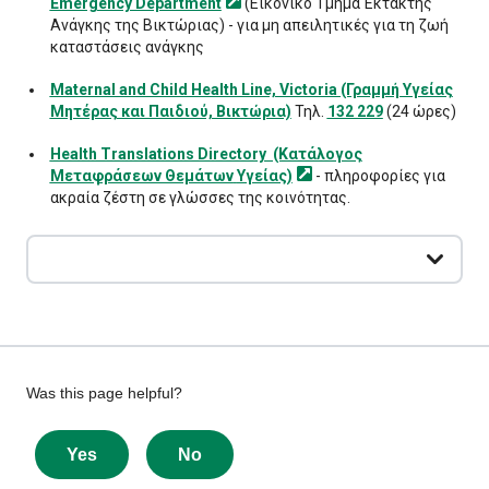
Emergency Department
(Εικονικό Τμήμα Έκτακτης
Ανάγκης της Βικτώριας) - για μη απειλητικές για τη ζωή
καταστάσεις ανάγκης
Maternal and Child Health Line, Victoria (Γραμμή Υγείας
Μητέρας και Παιδιού, Βικτώρια)
Τηλ.
132 229
(24 ώρες)
Health Translations Directory (Κατάλογος
Μεταφράσεων Θεμάτων
Υγείας)
- πληροφορίες για
ακραία ζέστη σε γλώσσες της κοινότητας.
Give
Was this page helpful?
feedback
about
Yes
No
this