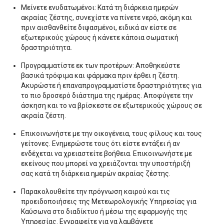
Μείνετε ενυδατωμένοι: Κατά τη διάρκεια ημερών
ακραίας ζέστης, συνεχίστε να πίνετε νερό, ακόμη και
πριν αισθανθείτε διψασμένοι, ειδικά αν είστε σε
εξωτερικούς χώρους ή κάνετε κάποια σωματική
δραστηριότητα.
Προγραμματίστε εκ των προτέρων: Αποθηκεύστε
βασικά τρόφιμα και φάρμακα πριν έρθει η ζέστη.
Ακυρώστε ή επαναπρογραμματίστε δραστηριότητες για
το πιο δροσερό διάστημα της ημέρας. Αποφύγετε την
άσκηση και το να βρίσκεστε σε εξωτερικούς χώρους σε
ακραία ζέστη.
Επικοινωνήστε με την οικογένεια, τους φίλους και τους
γείτονες. Ενημερώστε τους ότι είστε εντάξει ή αν
ενδέχεται να χρειαστείτε βοήθεια. Επικοινωνήστε με
εκείνους που μπορεί να χρειάζονται την υποστήριξή
σας κατά τη διάρκεια ημερών ακραίας ζέστης.
Παρακολουθείτε την πρόγνωση καιρού και τις
προειδοποιήσεις της Μετεωρολογικής Υπηρεσίας για
Καύσωνα στο διαδίκτυο ή μέσω της εφαρμογής της
Υπηρεσίας. Εγγραφείτε για να λαμβάνετε