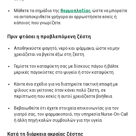
Μάθετε τα σημάδια της
θερμοπληξίας
, ώστε να μπορείτε
να ανταποκριθείτε γρήγορα αν αρρωστήσετε εσείς ή
κάποιος που γνωρίζετε.
Πριν φτάσει η προβλεπόμενη ζέστη
Αποθηκεύστε φαγητό, νερό και φάρμακα, ώστε να μην
χρειάζεται να βγείτε έξω στη ζέστη.
Γεμίστε τον καταψύκτη σας με δίσκους πάγου ή βάλτε
μερικές παγοκύστες στο ψυγείο ή στον καταψύκτη.
Κάντε ένα σχέδιο για να διατηρείτε τακτική επαφή με
φίλους και γείτονες όταν κάνει πολύ ζέστη, σε
περίπτωση που εσείς ή αυτοί χρειάζεστε βοήθεια.
Βεβαιωθείτε ότι έχετε στοιχεία επικοινωνίας για τον
γιατρό σας, τον φαρμακοποιό, την υπηρεσία Nurse-On-Call
ή άλλη πηγή καλών συμβουλών για την υγεία.
Κατά τη διάρκεια ακραίας ζέστης