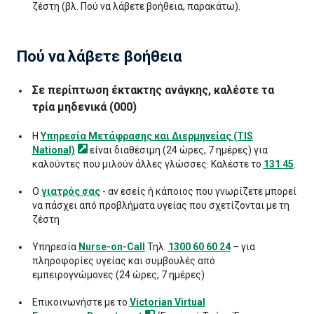
ζέστη (βλ. Πού να λάβετε βοήθεια, παρακάτω).
Πού να λάβετε βοήθεια
Σε περίπτωση έκτακτης ανάγκης, καλέστε τα
τρία μηδενικά (000)
Η
Υπηρεσία Μετάφρασης και Διερμηνείας (TIS
National)
είναι διαθέσιμη (24 ώρες, 7 ημέρες) για
καλούντες που μιλούν άλλες γλώσσες. Καλέστε το
131 45
.
Ο
γιατρός σας
- αν εσείς ή κάποιος που γνωρίζετε μπορεί
να πάσχει από προβλήματα υγείας που σχετίζονται με τη
ζέστη
Υπηρεσία
Nurse-on-Call
Τηλ.
1300 60 60 24
– για
πληροφορίες υγείας και συμβουλές από
εμπειρογνώμονες (24 ώρες, 7 ημέρες)
Επικοινωνήστε με το
Victorian Virtual