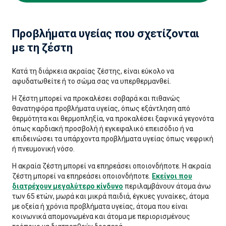
Προβλήματα υγείας που σχετίζονται
με τη ζέστη
Κατά τη διάρκεια ακραίας ζέστης, είναι εύκολο να
αφυδατωθείτε ή το σώμα σας να υπερθερμανθεί.
Η ζέστη μπορεί να προκαλέσει σοβαρά και πιθανώς
θανατηφόρα προβλήματα υγείας, όπως εξάντληση από
θερμότητα και θερμοπληξία, να προκαλέσει ξαφνικά γεγονότα
όπως καρδιακή προσβολή ή εγκεφαλικό επεισόδιο ή να
επιδεινώσει τα υπάρχοντα προβλήματα υγείας όπως νεφρική
ή πνευμονική νόσο.
Η ακραία ζέστη μπορεί να επηρεάσει οποιονδήποτε. Η ακραία
ζέστη μπορεί να επηρεάσει οποιονδήποτε.
Εκείνοι που
διατρέχουν μεγαλύτερο κίνδυνο
περιλαμβάνουν άτομα άνω
των 65 ετών, μωρά και μικρά παιδιά, έγκυες γυναίκες, άτομα
με οξεία ή χρόνια προβλήματα υγείας, άτομα που είναι
κοινωνικά απομονωμένα και άτομα με περιορισμένους