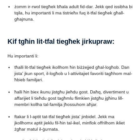
żomm ir-rwol tiegħek bħala adult fid-dar. Jekk qed issibha bi
tqila, hu importanti li ma tistrieħx fuq it-tfal tiegħek għall-
għajnuna.
Kif tgħin lit-tfal tiegħek jirkupraw:
Hu importanti li:
tħalli lit-tfal tiegħek ikollhom ħin biżżejjed għal-logħob. Dan
jista' jkun sport, il-logħob u l-attivitajiet favoriti tagħhom mal-
ħbieb familjari.
ħalli ħin biex ikunu jistgħu jieħdu gost. Daħq, divertiment u
affarijiet li tieħdu gost tagħmlu flimkien jistgħu jgħinu lill-
membri kollha tal-familja jħossuhom aħjar.
ftakar li l-aptit tat-tfal tiegħek jista' jinbidel. Jekk ma
jkollhomx aptit jieklu fil-ħin tal-ikel, minflok offrilhom ikliet
żgħar matul il-ġurnata.