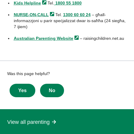
Kids Helpline
Tel.
1800 55 1800
NURSE-ON-CALL
Tel.
1300 60 60 24
– għall-
informazzjoni u parir speċjalizzat dwar is-saħħa (24 siegħa,
7 ijiem)
Australian Parenting
Website
– raisingchildren.net.au
Give
Was this page helpful?
feedback
about
Yes
No
this
page
View all parenting