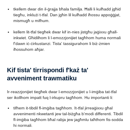
tkellem dwar din il-ġrajja bħala familja. Ħalli li kulħadd jgħid
tiegħu, inklużi t-tfal. Dan jgħin lil kulħadd iħossu appoġġjat,
mismugħ u mifhum.
kellem lit-tfal tiegħek dwar kif in-nies jistgħu jaġixxu għall-
inkwiet. Għidilhom li l-emozzjonijiet tagħhom huma normali
f'dawn iċ-ċirkustanzi. Tista' tassigurahom li biż-żmien
iħossuhom aħjar.
Kif tista' tirrispondi f'każ ta'
avveniment trawmatiku
Ir-reazzjonijiet tiegħek dwar l-emozzjonijiet u l-imġiba tat-tfal
ser ikollhom impatt fuq l-irkupru tagħhom. Hu importanti li:
tifhem it-tibdil fl-imġiba tagħhom. It-tfal jirreaġixxu għal
avvenimenti nkwetanti jew tal-biżgħa b'modi differenti. Tibdil
fl-imġiba tagħhom bħal rabja jew jagħmlu taħthom fis-sodda
hi normali.