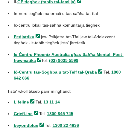
Il-
GP tiegħek (tabib
tal-familja)
In-ners tiegħek maternali u tas-saħħa tat-tfal
Iċ-ċentru lokali tas-saħħa komunitarja tiegħek
Pedjatriku
jew Psikjatra tat-Tfal jew tal-Adolexxent
tiegħek - it-tabib tiegħek jista' jirreferik
Iċ-Ċentru Phoenix Australia għas-Saħħa Mentali
Post-
trawmatika
Tel.
(03) 9035 5599
Iċ-Ċentru tas-Sogħba u tat-Telf
tal-Qraba
Tel.
1800
642 066
Tista' wkoll tikseb parir mingħand:
Lifeline
Tel.
13 11 14
GriefLine
Tel.
1300 845 745
beyondblue
Tel.
1300 22 4636