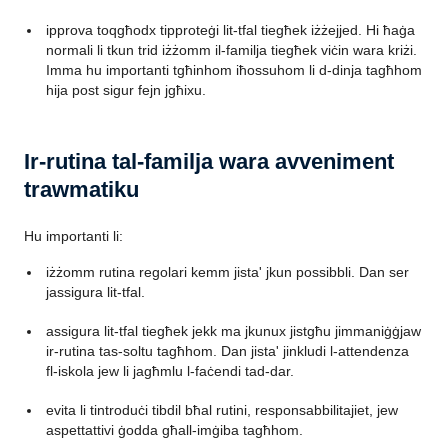
ipprova toqgħodx tipproteġi lit-tfal tiegħek iżżejjed. Hi ħaġa
normali li tkun trid iżżomm il-familja tiegħek viċin wara kriżi.
Imma hu importanti tgħinhom iħossuhom li d-dinja tagħhom
hija post sigur fejn jgħixu.
Ir-rutina tal-familja wara avveniment
trawmatiku
Hu importanti li:
iżżomm rutina regolari kemm jista' jkun possibbli. Dan ser
jassigura lit-tfal.
assigura lit-tfal tiegħek jekk ma jkunux jistgħu jimmaniġġjaw
ir-rutina tas-soltu tagħhom. Dan jista' jinkludi l-attendenza
fl-iskola jew li jagħmlu l-faċendi tad-dar.
evita li tintroduċi tibdil bħal rutini, responsabbilitajiet, jew
aspettattivi ġodda għall-imġiba tagħhom.