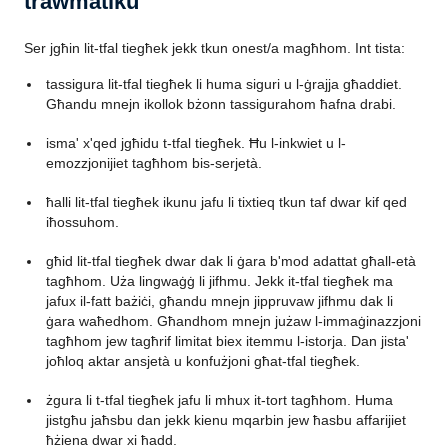
trawmatiku
Ser jgħin lit-tfal tiegħek jekk tkun onest/a magħhom. Int tista:
tassigura lit-tfal tiegħek li huma siguri u l-ġrajja għaddiet.
Għandu mnejn ikollok bżonn tassigurahom ħafna drabi.
isma' x'qed jgħidu t-tfal tiegħek. Ħu l-inkwiet u l-
emozzjonijiet tagħhom bis-serjetà.
ħalli lit-tfal tiegħek ikunu jafu li tixtieq tkun taf dwar kif qed
iħossuhom.
għid lit-tfal tiegħek dwar dak li ġara b'mod adattat għall-età
tagħhom. Uża lingwaġġ li jifhmu. Jekk it-tfal tiegħek ma
jafux il-fatt bażiċi, għandu mnejn jippruvaw jifhmu dak li
ġara waħedhom. Għandhom mnejn jużaw l-immaġinazzjoni
tagħhom jew tagħrif limitat biex itemmu l-istorja. Dan jista'
joħloq aktar ansjetà u konfużjoni għat-tfal tiegħek.
żgura li t-tfal tiegħek jafu li mhux it-tort tagħhom. Huma
jistgħu jaħsbu dan jekk kienu mqarbin jew ħasbu affarijiet
ħżiena dwar xi ħadd.