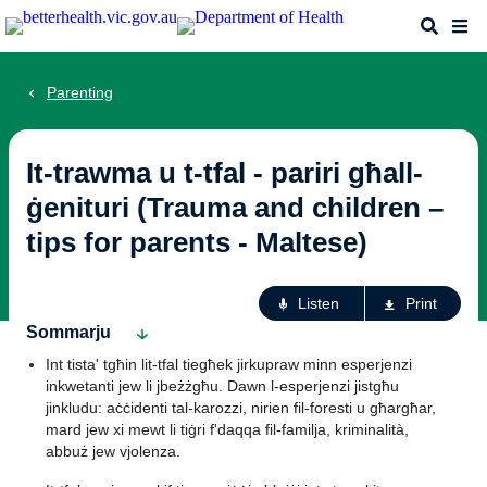
Skip
Search
Me
to
main
content
Parenting
It-trawma u t-tfal - pariri għall-
ġenituri (Trauma and children –
tips for parents - Maltese)
Ac
Listen
Print
fo
Sommarju
th
Int tista' tgħin lit-tfal tiegħek jirkupraw minn esperjenzi
pa
inkwetanti jew li jbeżżgħu. Dawn l-esperjenzi jistgħu
jinkludu: aċċidenti tal-karozzi, nirien fil-foresti u għargħar,
mard jew xi mewt li tiġri f'daqqa fil-familja, kriminalità,
abbuż jew vjolenza.