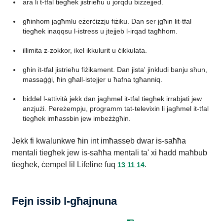
ara li t-tfal tiegħek jistrieħu u jorqdu biżżejjed.
għinhom jagħmlu eżerċizzju fiżiku. Dan ser jgħin lit-tfal
tiegħek inaqqsu l-istress u jtejjeb l-irqad tagħhom.
illimita z-zokkor, ikel ikkulurit u ċikkulata.
għin it-tfal jistrieħu fiżikament. Dan jista' jinkludi banju sħun,
massaġġi, ħin għall-istejjer u ħafna tgħanniq.
biddel l-attività jekk dan jagħmel it-tfal tiegħek irrabjati jew
anzjużi. Pereżempju, programm tat-televixin li jagħmel it-tfal
tiegħek imħassbin jew imbeżżgħin.
Jekk fi kwalunkwe ħin int imħasseb dwar is-saħħa
mentali tiegħek jew is-saħħa mentali ta' xi ħadd maħbub
tiegħek, ċempel lil Lifeline fuq
.
13 11 14
Fejn issib l-għajnuna