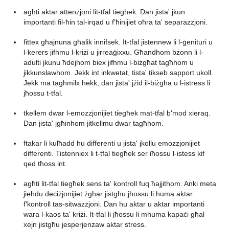
agħti aktar attenzjoni lit-tfal tiegħek. Dan jista' jkun
importanti fil-ħin tal-irqad u f'ħinijiet oħra ta' separazzjoni.
fittex għajnuna għalik innifsek. It-tfal jistennew li l-ġenituri u
l-kerers jifhmu l-kriżi u jirreaġixxu. Għandhom bżonn li l-
adulti jkunu ħdejhom biex jifhmu l-biżgħat tagħhom u
jikkunslawhom. Jekk int inkwetat, tista' tikseb sapport ukoll.
Jekk ma tagħmilx hekk, dan jista' jżid il-biżgħa u l-istress li
jħossu t-tfal.
tkellem dwar l-emozzjonijiet tiegħek mat-tfal b'mod xieraq.
Dan jista' jgħinhom jitkellmu dwar tagħhom.
ftakar li kulħadd hu differenti u jista' jkollu emozzjonijiet
differenti. Tistenniex li t-tfal tiegħek ser iħossu l-istess kif
qed tħoss int.
agħti lit-tfal tiegħek sens ta' kontroll fuq ħajjithom. Anki meta
jieħdu deċiżjonijiet żgħar jistgħu jħossu li huma aktar
f'kontroll tas-sitwazzjoni. Dan hu aktar u aktar importanti
wara l-kaos ta' kriżi. It-tfal li jħossu li mhuma kapaċi għal
xejn jistgħu jesperjenzaw aktar stress.