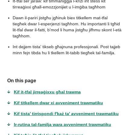
It-tfal ser jaraw: kif timmaniġġja l-kriżi int stess kit
tirreaġixxi għall-emozzjonijiet u l-imġiba tagħhom
Dawn il-pariri jistgħu jgħinuk biex titkellem mat-tfal
tiegħek dwar l-esperjenzi tagħhom. Hu importanti li tgħid
lit-tfal dwar il-fatti, b'mod li huma jistgħu jifhmu skont l-età
tagħhom.
Int dejjem tista' tikseb għajnuna professjonali. Post tajjeb
minn fejn tibda hu li tkellem lit-tabib tiegħek tal-familja.
On this page
Kif it-tfal jirreaġixxu għal trawma
Kif titkellem dwar xi avveniment trawmatiku
Kif tista' tirrispondi f'każ ta' avveniment trawmatiku
Ir-rutina tal-familja wara avveniment trawmatiku