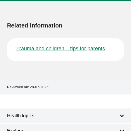
More
information
Related information
Trauma and children – tips for parents
Reviewed on:
28-07-2025
Footer
Footer
navigation
Health topics
Explore