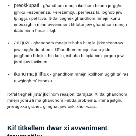
preokkupati
- għandhom mnejn ikollhom bżonn jerġgħu
jgħixu l-esperjenza. Pereżempju, permezz ta' logħob jew
tpinġija ripetittiva. It-tfal tiegħek għandhom mnejn ikunu
imbeżżgħin minn avveniment fil-futur jew għandhom mnejn
ibatu minn ħmar il-lejl.
anzjuzi
- għandhom mnejn isibuha bi tqila jikkonċentraw
jew joqgħodu attenti. Għandhom mnejn ikunu jridu
joqgħodu ħdejk il-ħin kollu, isibuha bi tqila biex jorqdu jew
jirrabjaw faċilment.
ikunu ma jifilħux
- għandhom mnejn ikollhom uġigħ ta' ras
u wġiegħ ta' istonku.
It-tfal tiegħek jista' jkollhom reazjoni ttardjata. Xi tfal għandhom
mnejn jidhru li ma għandhom l-ebda problema, imma jistgħu
jirreaġixxu ġranet, ġimgħat jew anki xhur wara.
Kif titkellem dwar xi avveniment