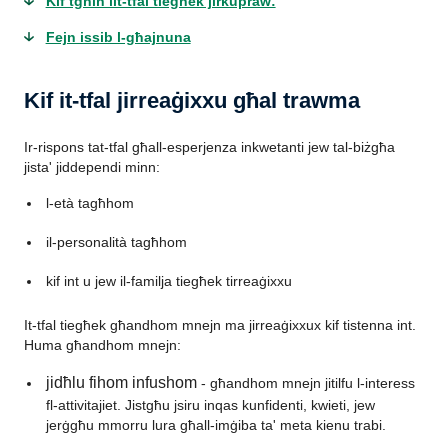
Kif tgħin lit-tfal tiegħek jirkupraw:
Fejn issib l-għajnuna
Kif it-tfal jirreaġixxu għal trawma
Ir-rispons tat-tfal għall-esperjenza inkwetanti jew tal-biżgħa
jista' jiddependi minn:
l-età tagħhom
il-personalità tagħhom
kif int u jew il-familja tiegħek tirreaġixxu
It-tfal tiegħek għandhom mnejn ma jirreaġixxux kif tistenna int.
Huma għandhom mnejn:
jidħlu fihom infushom
- għandhom mnejn jitilfu l-interess
fl-attivitajiet. Jistgħu jsiru inqas kunfidenti, kwieti, jew
jerġgħu mmorru lura għall-imġiba ta' meta kienu trabi.