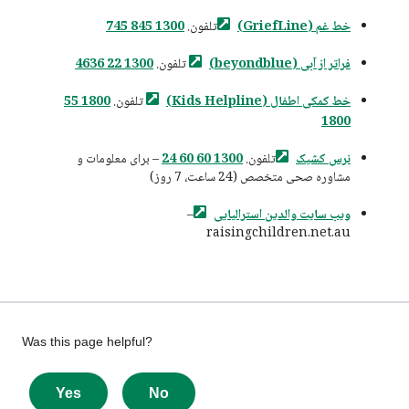
خط غم
(GriefLine)
تلفون.
1300 845 745
فراتر از آبی
(beyondblue)
تلفون.
1300 22 4636
خط کمکی اطفال
(Kids Helpline)
تلفون.
1800 55
1800
نرس
کشیک
تلفون.
1300 60 60 24
– برای معلومات و
مشاوره صحی متخصص (24 ساعت، 7 روز)
ویب سایت والدین
استرالیایی
–
raisingchildren.net.au
Give
Was this page helpful?
feedback
about
Yes
No