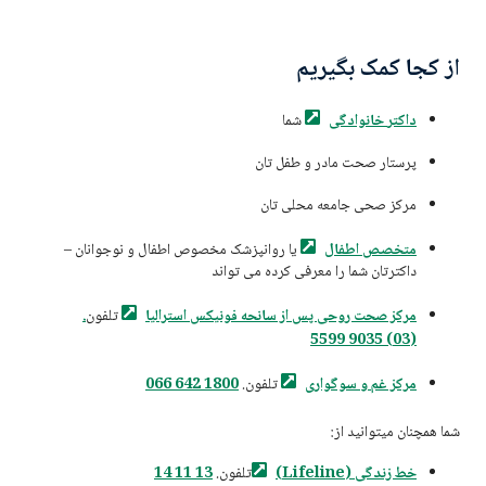
از کجا کمک بگیریم
داکتر
خانوادگی
شما
پرستار صحت مادر و طفل تان
مرکز صحی جامعه محلی تان
متخصص
اطفال
یا روانپزشک مخصوص اطفال و نوجوانان –
داکترتان شما را معرفی کرده می تواند
مرکز صحت روحی پس از سانحه فونیکس
استرالیا
تلفون
.
(03) 9035 5599
مرکز غم و
سوگواری
تلفون.
1800 642 066
شما همچنان میتوانید از:
خط زندگی
(Lifeline)
تلفون.
13 11 14