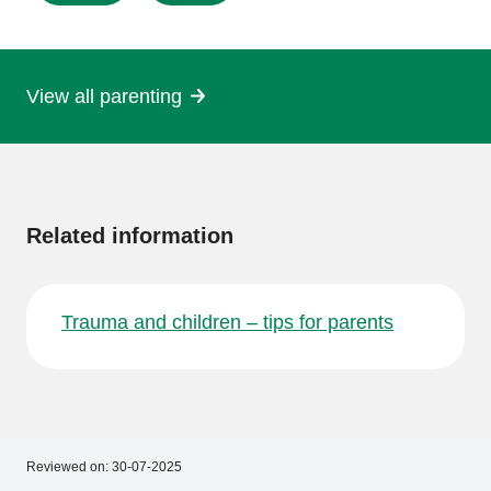
this
page
View all parenting
More
information
Related information
Trauma and children – tips for parents
Reviewed on:
30-07-2025