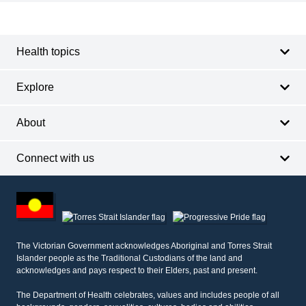
Footer
Footer
navigation
Health topics
Explore
About
Connect with us
Footer
other
information
The Victorian Government acknowledges Aboriginal and Torres Strait
Islander people as the Traditional Custodians of the land and
acknowledges and pays respect to their Elders, past and present.
The Department of Health celebrates, values and includes people of all