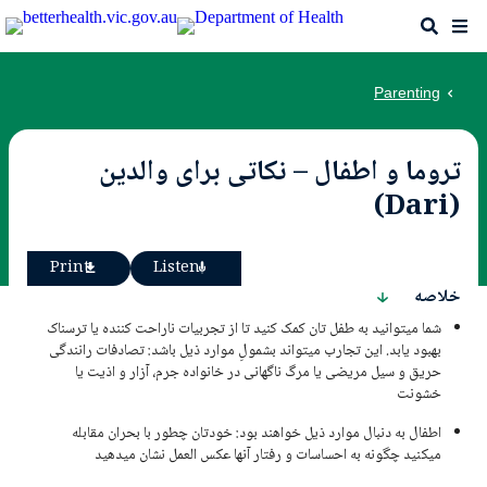
Skip
Search
Me
to
main
content
Parenting
تروما و اطفال – نکاتی برای والدین
(Dari)
ns
Print
Listen
for
خلاصه
his
شما میتوانید به طفل تان کمک کنید تا از تجربیات ناراحت کننده یا ترسناک
ge
بهبود یابد. این تجارب میتواند بشمولِ موارد ذیل باشد: تصادفات رانندگی
حریق و سیل مریضی یا مرگ ناگهانی در خانواده جرم، آزار و اذیت یا
خشونت
اطفال به دنبال موارد ذیل خواهند بود: خودتان چطور با بحران مقابله
میکنید چگونه به احساسات و رفتار آنها عکس العمل نشان میدهید