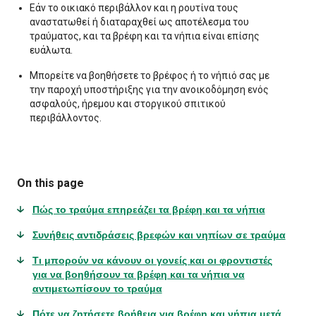
Εάν το οικιακό περιβάλλον και η ρουτίνα τους
αναστατωθεί ή διαταραχθεί ως αποτέλεσμα του
τραύματος, και τα βρέφη και τα νήπια είναι επίσης
ευάλωτα.
Μπορείτε να βοηθήσετε το βρέφος ή το νήπιό σας με
την παροχή υποστήριξης για την ανοικοδόμηση ενός
ασφαλούς, ήρεμου και στοργικού σπιτικού
περιβάλλοντος.
On this page
Πώς το τραύμα επηρεάζει τα βρέφη και τα νήπια
Συνήθεις αντιδράσεις βρεφών και νηπίων σε τραύμα
Τι μπορούν να κάνουν οι γονείς και οι φροντιστές
για να βοηθήσουν τα βρέφη και τα νήπια να
αντιμετωπίσουν το τραύμα
Πότε να ζητήσετε βοήθεια για βρέφη και νήπια μετά