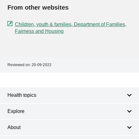
From other websites
Children, youth & families, Department of Families,
Fairness and Housing
Reviewed on:
20-09-2022
Footer
Footer
navigation
Health topics
Explore
About