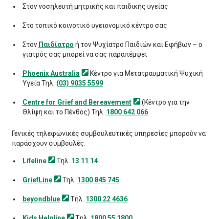
Στον νοσηλευτή μητρικής και παιδικής υγείας
Στο τοπικό κοινοτικό υγειονομικό κέντρο σας
Στον
Παιδίατρο
ή τον Ψυχίατρο Παιδιών και Εφήβων – ο
γιατρός σας μπορεί να σας παραπέμψει
Phoenix
Australia
Κέντρο για Μετατραυματική Ψυχική
Υγεία Τηλ.
(03) 9035 5599
Centre for Grief and
Bereavement
(Κέντρο για την
Θλίψη και το Πένθος) Τηλ.
1800 642 066
Γενικές τηλεφωνικές συμβουλευτικές υπηρεσίες μπορούν να
παράσχουν συμβουλές:
Lifeline
Τηλ.
13 11 14
GriefLine
Τηλ.
1300 845 745
beyondblue
Tηλ.
1300 22 4636
Kids
Helpline
Tηλ.
1800 55 1800