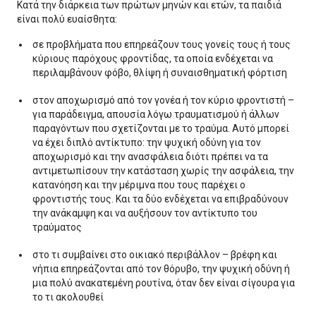
Κατά την διάρκεια των πρώτων μηνών και ετών, τα παιδιά
είναι πολύ ευαίσθητα:
σε προβλήματα που επηρεάζουν τους γονείς τους ή τους
κύριους παρόχους φροντίδας, τα οποία ενδέχεται να
περιλαμβάνουν φόβο, θλίψη ή συναισθηματική φόρτιση
στον αποχωρισμό από τον γονέα ή τον κύριο φροντιστή –
για παράδειγμα, απουσία λόγω τραυματισμού ή άλλων
παραγόντων που σχετίζονται με το τραύμα. Αυτό μπορεί
να έχει διπλό αντίκτυπο: την ψυχική οδύνη για τον
αποχωρισμό και την ανασφάλεια διότι πρέπει να τα
αντιμετωπίσουν την κατάσταση χωρίς την ασφάλεια, την
κατανόηση και την μέριμνα που τους παρέχει ο
φροντιστής τους. Και τα δύο ενδέχεται να επιβραδύνουν
την ανάκαμψη και να αυξήσουν τον αντίκτυπο του
τραύματος
στο τι συμβαίνει στο οικιακό περιβάλλον – βρέφη και
νήπια επηρεάζονται από τον θόρυβο, την ψυχική οδύνη ή
μια πολύ ανακατεμένη ρουτίνα, όταν δεν είναι σίγουρα για
το τι ακολουθεί