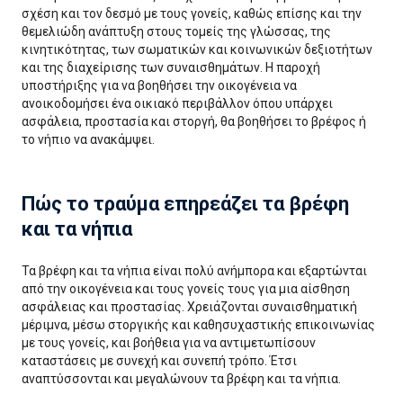
σχέση και τον δεσμό με τους γονείς, καθώς επίσης και την
θεμελιώδη ανάπτυξη στους τομείς της γλώσσας, της
κινητικότητας, των σωματικών και κοινωνικών δεξιοτήτων
και της διαχείρισης των συναισθημάτων. Η παροχή
υποστήριξης για να βοηθήσει την οικογένεια να
ανοικοδομήσει ένα οικιακό περιβάλλον όπου υπάρχει
ασφάλεια, προστασία και στοργή, θα βοηθήσει το βρέφος ή
το νήπιο να ανακάμψει.
Πώς το τραύμα επηρεάζει τα βρέφη
και τα νήπια
Τα βρέφη και τα νήπια είναι πολύ ανήμπορα και εξαρτώνται
από την οικογένεια και τους γονείς τους για μια αίσθηση
ασφάλειας και προστασίας. Χρειάζονται συναισθηματική
μέριμνα, μέσω στοργικής και καθησυχαστικής επικοινωνίας
με τους γονείς, και βοήθεια για να αντιμετωπίσουν
καταστάσεις με συνεχή και συνεπή τρόπο. Έτσι
αναπτύσσονται και μεγαλώνουν τα βρέφη και τα νήπια.