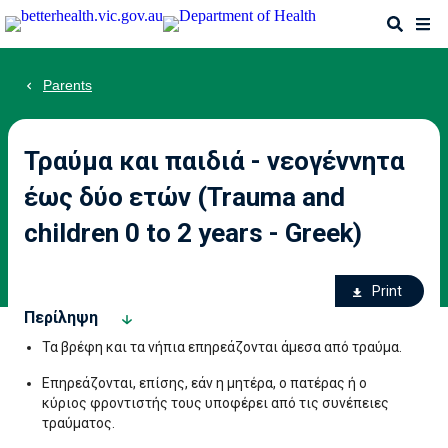
Skip
Search
Me
to
main
content
Parents
Τραύμα και παιδιά - νεογέννητα
έως δύο ετών (Trauma and
children 0 to 2 years - Greek)
Ac
Print
fo
Περίληψη
th
Τα βρέφη και τα νήπια επηρεάζονται άμεσα από τραύμα.
p
Επηρεάζονται, επίσης, εάν η μητέρα, ο πατέρας ή ο
κύριος φροντιστής τους υποφέρει από τις συνέπειες
τραύματος.