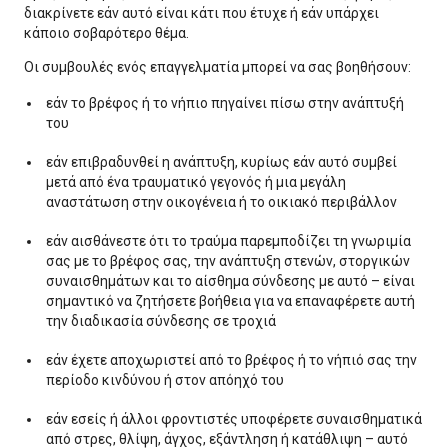
διακρίνετε εάν αυτό είναι κάτι που έτυχε ή εάν υπάρχει
κάποιο σοβαρότερο θέμα.
Οι συμβουλές ενός επαγγελματία μπορεί να σας βοηθήσουν:
εάν το βρέφος ή το νήπιο πηγαίνει πίσω στην ανάπτυξή
του
εάν επιβραδυνθεί η ανάπτυξη, κυρίως εάν αυτό συμβεί
μετά από ένα τραυματικό γεγονός ή μια μεγάλη
αναστάτωση στην οικογένεια ή το οικιακό περιβάλλον
εάν αισθάνεστε ότι το τραύμα παρεμποδίζει τη γνωριμία
σας με το βρέφος σας, την ανάπτυξη στενών, στοργικών
συναισθημάτων και το αίσθημα σύνδεσης με αυτό – είναι
σημαντικό να ζητήσετε βοήθεια για να επαναφέρετε αυτή
την διαδικασία σύνδεσης σε τροχιά
εάν έχετε αποχωριστεί από το βρέφος ή το νήπιό σας την
περίοδο κινδύνου ή στον απόηχό του
εάν εσείς ή άλλοι φροντιστές υποφέρετε συναισθηματικά
από στρες, θλίψη, άγχος, εξάντληση ή κατάθλιψη – αυτό