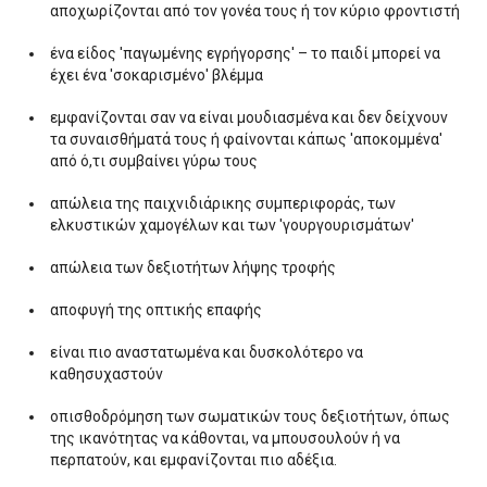
αποχωρίζονται από τον γονέα τους ή τον κύριο φροντιστή
ένα είδος 'παγωμένης εγρήγορσης' – το παιδί μπορεί να
έχει ένα 'σοκαρισμένο' βλέμμα
εμφανίζονται σαν να είναι μουδιασμένα και δεν δείχνουν
τα συναισθήματά τους ή φαίνονται κάπως 'αποκομμένα'
από ό,τι συμβαίνει γύρω τους
απώλεια της παιχνιδιάρικης συμπεριφοράς, των
ελκυστικών χαμογέλων και των 'γουργουρισμάτων'
απώλεια των δεξιοτήτων λήψης τροφής
αποφυγή της οπτικής επαφής
είναι πιο αναστατωμένα και δυσκολότερο να
καθησυχαστούν
οπισθοδρόμηση των σωματικών τους δεξιοτήτων, όπως
της ικανότητας να κάθονται, να μπουσουλούν ή να
περπατούν, και εμφανίζονται πιο αδέξια.