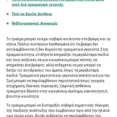
από ένα τραυματικό γεγονός
Πού να βρείτε βοήθεια
Βιβλιογραφικές Αναφορές
Το τραύμα μπορεί να έχει σοβαρό αντίκτυπο στα βρέφη και τα
νήπια. Πολλοί πιστεύουν λανθασμένα ότι τα βρέφη δεν
αντιλαμβάνονται ή δεν θυμούνται τραυματικά γεγονότα. Στην
πραγματικότητα, οτιδήποτε επηρεάζει τα μεγαλύτερα παιδιά
και τους ενήλικες σε μια οικογένεια μπορεί επίσης να
επηρεάσει ένα βρέφος, αλλά ενδέχεται να μην μπορεί να
δείξει τις αντιδράσεις του άμεσα, όπως τα μεγαλύτερα
παιδιά. Τραυματικά γεγονότα και γεγονότα απειλητικά για την
ζωή μπορεί να περιλαμβάνουν περιστατικά όπως τροχαία
ατυχήματα, δασικές πυρκαγιές, ξαφνική ασθένεια,
τραυματικό θάνατο στην οικογένεια, έγκλημα, κακοποίηση ή
βία στην κοινότητα.
Το τραύμα μπορεί να διαταράξει σοβαρά σημαντικές πλευρές
της παιδικής ανάπτυξης που συμβαίνουν πριν από την ηλικία
των τριών ετών. Αυτές ενδέχεται να περιλαμβάνουν την