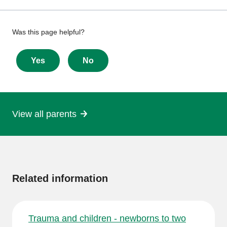
Give
Was this page helpful?
feedback
about
Yes
No
this
page
View all parents
More
information
Related information
Trauma and children - newborns to two