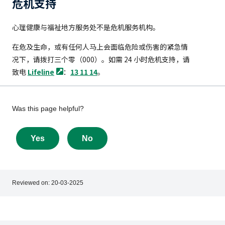
危机支持
心理健康与福祉地方服务处不是危机服务机构。
在危及生命，或有任何人马上会面临危险或伤害的紧急情
况下，请拨打三个零（000）。如需 24 小时危机支持，请
致电
Lifeline
：
13 11 14
。
Give
Was this page helpful?
feedback
Yes
No
about
this
page
Reviewed on:
20-03-2025
Footer
Footer
navigation