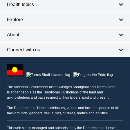
Health topics
Explore
About
Connect with us
Footer
other
information
The Victorian Government acknowledges Aboriginal and Torres Strait
Islander people as the Traditional Custodians of the land and
acknowledges and pays respect to their Elders, past and present.
The Department of Health celebrates, values and includes people of all
backgrounds, genders, sexualities, cultures, bodies and abilities.
This web site is managed and authorised by the Department of Health,