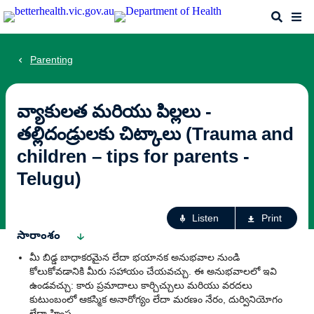
Skip
Search
Me
to
main
content
Parenting
వ్యాకులత మరియు పిల్లలు -
తల్లిదండ్రులకు చిట్కాలు (Trauma and
children – tips for parents -
Telugu)
Ac
Listen
Print
fo
సారాంశం
th
మీ బిడ్డ బాధాకరమైన లేదా భయానక అనుభవాల నుండి
pa
కోలుకోవడానికి మీరు సహాయం చేయవచ్చు. ఈ అనుభవాలలో ఇవి
ఉండవచ్చు: కారు ప్రమాదాలు కార్చిచ్చులు మరియు వరదలు
కుటుంబంలో ఆకస్మిక అనారోగ్యం లేదా మరణం నేరం, దుర్వినియోగం
లేదా హింస