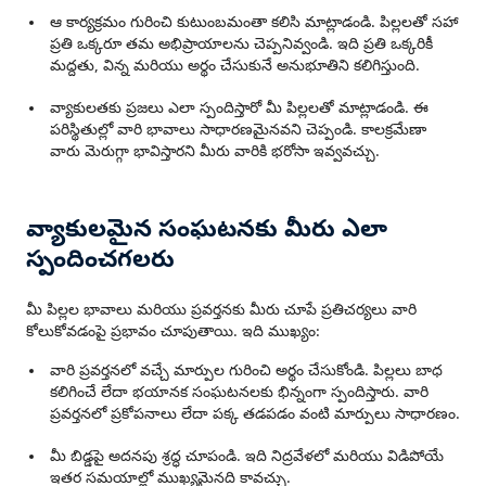
ఆ కార్యక్రమం గురించి కుటుంబమంతా కలిసి మాట్లాడండి. పిల్లలతో సహా
ప్రతి ఒక్కరూ తమ అభిప్రాయాలను చెప్పనివ్వండి. ఇది ప్రతి ఒక్కరికీ
మద్దతు, విన్న మరియు అర్థం చేసుకునే అనుభూతిని కలిగిస్తుంది.
వ్యాకులతకు ప్రజలు ఎలా స్పందిస్తారో మీ పిల్లలతో మాట్లాడండి. ఈ
పరిస్థితుల్లో వారి భావాలు సాధారణమైనవని చెప్పండి. కాలక్రమేణా
వారు మెరుగ్గా భావిస్తారని మీరు వారికి భరోసా ఇవ్వవచ్చు.
వ్యాకులమైన సంఘటనకు మీరు ఎలా
స్పందించగలరు
మీ పిల్లల భావాలు మరియు ప్రవర్తనకు మీరు చూపే ప్రతిచర్యలు వారి
కోలుకోవడంపై ప్రభావం చూపుతాయి. ఇది ముఖ్యం:
వారి ప్రవర్తనలో వచ్చే మార్పుల గురించి అర్థం చేసుకోండి. పిల్లలు బాధ
కలిగించే లేదా భయానక సంఘటనలకు భిన్నంగా స్పందిస్తారు. వారి
ప్రవర్తనలో ప్రకోపనాలు లేదా పక్క తడపడం వంటి మార్పులు సాధారణం.
మీ బిడ్డపై అదనపు శ్రద్ధ చూపండి. ఇది నిద్రవేళలో మరియు విడిపోయే
ఇతర సమయాల్లో ముఖ్యమైనది కావచ్చు.