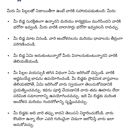
మీరు మీ పిల్లలతో నిజాయితీగా ఉంటే వారికి సహాయపడుతుంది. మీరు:
మీ బిడ్డ సురక్షితంగా ఉన్నారని మరియు కార్యక్రమం ముగిసిందని వారికి
భరోసా ఇవ్వండి. మీరు వారికి చాలాసార్లు భరోసా ఇవ్వవలసి రావచ్చు.
మీ బిడ్డ మాట వినండి. వారి ఆందోళనలను మరియు భావాలను తీవ్రంగా
పరిగణించండి.
మీ బిడ్డ ఏమి అనుకుంటున్నారో మీరు వినాలనుకుంటున్నారని వారికి
తెలియజేయండి.
మీ పిల్లల వయస్సుకి తగిన విధంగా ఏమి జరిగిందో చెప్పండి. వారికి
అర్థమయ్యే భాషను ఉపయోగించండి. మీ బిడ్డకు ప్రాథమిక వాస్తవాలు
తెలియకపోతే, ఏమి జరిగిందో వారు స్వయంగా తెలుసుకోవడానికి
ప్రయత్నించవచ్చు. కథను పూర్తి చేయడానికి వారు తమ ఊహను లేదా
పరిమిత సమాచారాన్ని ఉపయోగించవచ్చు. ఇది మీ బిడ్డకు మరింత
ఆందోళన మరియు గందరగోళాన్ని సృష్టించవచ్చు.
మీ బిడ్డకు అది వారి తప్పు కాదని తెలుసని నిర్ధారించుకోండి. వారు
కొంటెగా ఉన్నా లేదా ఎవరి గురించైనా చెడుగా ఆలోచిస్తే వారు ఇలా
అనుకోవచ్చు.