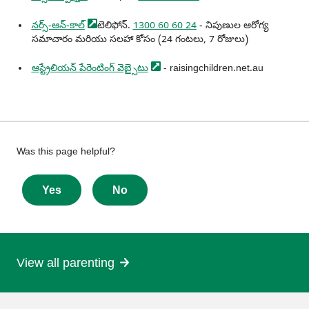
నర్స్-ఆన్-కాల్
టెలిఫోన్.
1300 60 60 24
- నిపుణుల ఆరోగ్య
సమాచారం మరియు సలహా కోసం (24 గంటలు, 7 రోజులు)
ఆస్ట్రేలియన్ పేరెంటింగ్
వెబ్సైటు
- raisingchildren.net.au
Give
Was this page helpful?
feedback
about
Yes
No
this
page
View all parenting
More