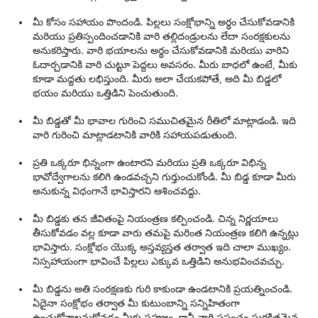
మీ కోసం సహాయం పొందండి. పిల్లలు సంక్షోభాన్ని అర్థం చేసుకోవడానికి
మరియు ప్రతిస్పందించడానికి వారి తల్లిదండ్రులను లేదా సంరక్షకులను
అనుకరిస్తారు. వారి భయాలను అర్థం చేసుకోవడానికి మరియు వారిని
ఓదార్చడానికి వారి చుట్టూ పెద్దలు అవసరం. మీరు బాధలో ఉంటే, మీకు
కూడా మద్దతు లభిస్తుంది. మీరు అలా చేయకపోతే, అది మీ బిడ్డలో
భయం మరియు ఒత్తిడిని పెంచుతుంది.
మీ బిడ్డతో మీ భావాల గురించి సముచితమైన రీతిలో మాట్లాడండి. ఇది
వారి గురించి మాట్లాడటానికి వారికి సహాయపడుతుంది.
ప్రతి ఒక్కరూ భిన్నంగా ఉంటారని మరియు ప్రతి ఒక్కరూ విభిన్న
భావోద్వేగాలను కలిగి ఉండవచ్చని గుర్తుంచుకోండి. మీ బిడ్డ కూడా మీరు
అనుకున్న విధంగానే భావిస్తారని ఆశించవద్దు.
మీ బిడ్డకు తన జీవితంపై నియంత్రణ కల్పించండి. చిన్న నిర్ణయాలు
తీసుకోవడం వల్ల కూడా వారు తమపై మరింత నియంత్రణ కలిగి ఉన్నట్లు
భావిస్తారు. సంక్షోభం యొక్క అస్తవ్యస్తత తర్వాత ఇది చాలా ముఖ్యం.
నిస్సహాయంగా భావించే పిల్లలు ఎక్కువ ఒత్తిడిని అనుభవించవచ్చు.
మీ బిడ్డను అతి సంరక్షణకు గురి కాకుండా ఉండటానికి ప్రయత్నించండి.
ఏదైనా సంక్షోభం తర్వాత మీ కుటుంబాన్ని సన్నిహితంగా