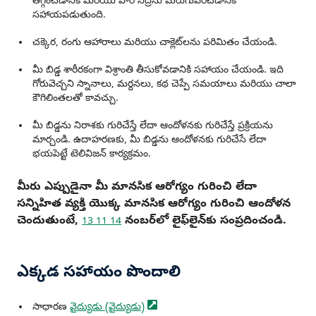
తగ్గించడానికి మరియు వారి నిద్రను మెరుగుపరచడానికి
సహాయపడుతుంది.
చక్కెర, రంగు ఆహారాలు మరియు చాక్లెట్‌లను పరిమితం చేయండి.
మీ బిడ్డ శారీరకంగా విశ్రాంతి తీసుకోవడానికి సహాయం చేయండి. ఇది
గోరువెచ్చని స్నానాలు, మర్దనలు, కథ చెప్పే సమయాలు మరియు చాలా
కౌగిలింతలతో కావచ్చు.
మీ బిడ్డను నిరాశకు గురిచేస్తే లేదా ఆందోళనకు గురిచేస్తే ప్రక్రియను
మార్చండి. ఉదాహరణకు, మీ బిడ్డను ఆందోళనకు గురిచేసే లేదా
భయపెట్టే టెలివిజన్ కార్యక్రమం.
మీరు ఎప్పుడైనా మీ మానసిక ఆరోగ్యం గురించి లేదా
సన్నిహిత వ్యక్తి యొక్క మానసిక ఆరోగ్యం గురించి ఆందోళన
చెందుతుంటే,
నంబర్‌లో లైఫ్‌లైన్‌కు సంప్రదించండి.
13 11 14
ఎక్కడ సహాయం పొందాలి
సాధారణ
వైద్యుడు
(వైద్యుడు)