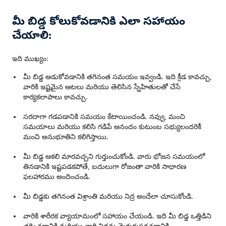
మీ బిడ్డ కోలుకోవడానికి ఎలా సహాయం
చేయాలి:
ఇది ముఖ్యం:
మీ బిడ్డ ఆడుకోవడానికి తగినంత సమయం ఇవ్వండి. ఇది క్రీడ కావచ్చు,
వారికి ఇష్టమైన ఆటలు మరియు తెలిసిన స్నేహితులతో చేసే
కార్యకలాపాలు కావచ్చు.
సరదాగా గడపడానికి సమయం కేటాయించండి. నవ్వు, మంచి
సమయాలు మరియు కలిసి గడిపే ఆనందం కుటుంబ సభ్యులందరికీ
మంచి అనుభూతిని కలిగిస్తాయి.
మీ బిడ్డ ఆకలి మారవచ్చని గుర్తుంచుకోండి. వారు భోజన సమయంలో
తినడానికి ఇష్టపడకపోతే, బదులుగా రోజంతా వారికి సాధారణ
ఫలహారము అందించండి.
మీ బిడ్డకు తగినంత విశ్రాంతి మరియు నిద్ర అందేలా చూసుకోండి.
వారికి శారీరక వ్యాయామంలో సహాయం చేయండి. ఇది మీ బిడ్డ ఒత్తిడిని