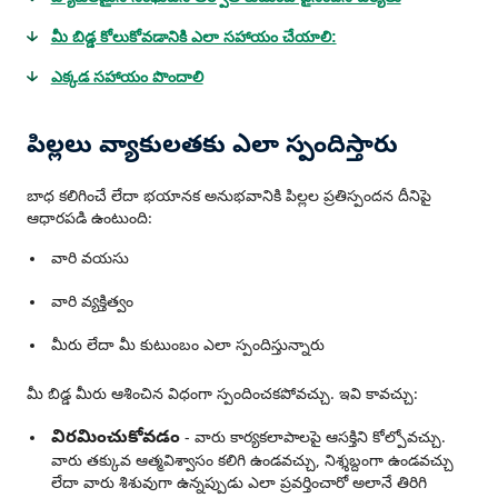
మీ బిడ్డ కోలుకోవడానికి ఎలా సహాయం చేయాలి:
ఎక్కడ సహాయం పొందాలి
పిల్లలు వ్యాకులతకు ఎలా స్పందిస్తారు
బాధ కలిగించే లేదా భయానక అనుభవానికి పిల్లల ప్రతిస్పందన దీనిపై
ఆధారపడి ఉంటుంది:
వారి వయసు
వారి వ్యక్తిత్వం
మీరు లేదా మీ కుటుంబం ఎలా స్పందిస్తున్నారు
మీ బిడ్డ మీరు ఆశించిన విధంగా స్పందించకపోవచ్చు. ఇవి కావచ్చు:
విరమించుకోవడం
- వారు కార్యకలాపాలపై ఆసక్తిని కోల్పోవచ్చు.
వారు తక్కువ ఆత్మవిశ్వాసం కలిగి ఉండవచ్చు, నిశ్శబ్దంగా ఉండవచ్చు
లేదా వారు శిశువుగా ఉన్నప్పుడు ఎలా ప్రవర్తించారో అలానే తిరిగి