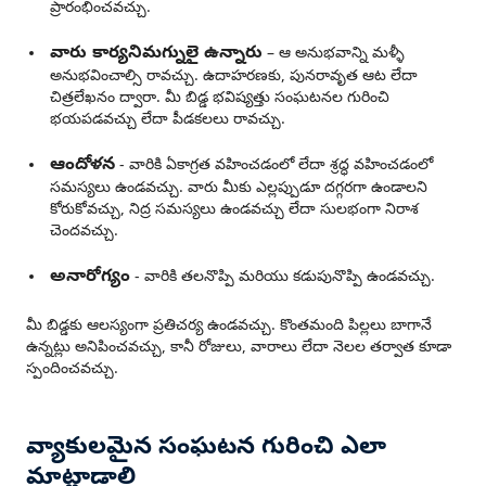
ప్రారంభించవచ్చు.
వారు కార్యనిమగ్నులై ఉన్నారు
– ఆ అనుభవాన్ని మళ్ళీ
అనుభవించాల్సి రావచ్చు. ఉదాహరణకు, పునరావృత ఆట లేదా
చిత్రలేఖనం ద్వారా. మీ బిడ్డ భవిష్యత్తు సంఘటనల గురించి
భయపడవచ్చు లేదా పీడకలలు రావచ్చు.
ఆందోళన
- వారికి ఏకాగ్రత వహించడంలో లేదా శ్రద్ధ వహించడంలో
సమస్యలు ఉండవచ్చు. వారు మీకు ఎల్లప్పుడూ దగ్గరగా ఉండాలని
కోరుకోవచ్చు, నిద్ర సమస్యలు ఉండవచ్చు లేదా సులభంగా నిరాశ
చెందవచ్చు.
అనారోగ్యం
- వారికి తలనొప్పి మరియు కడుపునొప్పి ఉండవచ్చు.
మీ బిడ్డకు ఆలస్యంగా ప్రతిచర్య ఉండవచ్చు. కొంతమంది పిల్లలు బాగానే
ఉన్నట్లు అనిపించవచ్చు, కానీ రోజులు, వారాలు లేదా నెలల తర్వాత కూడా
స్పందించవచ్చు.
వ్యాకులమైన సంఘటన గురించి ఎలా
మాట్లాడాలి