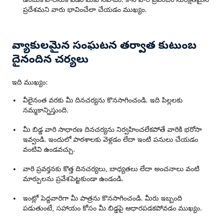
ఉంచుకోవాలనుకోవడం మీకు సహజం. కానీ వారి ప్రపంచం సురక్షితమైన
ప్రదేశమని వారు భావించేలా చేయడం ముఖ్యం.
వ్యాకులమైన సంఘటన తర్వాత కుటుంబ
దైనందిన చర్యలు
ఇది ముఖ్యం:
వీలైనంత వరకు మీ దినచర్యను కొనసాగించండి. ఇది పిల్లలకు
నమ్మకాన్నిస్తుంది.
మీ బిడ్డ వారి సాధారణ దినచర్యను నిర్వహించలేకపోతే వారికి భరోసా
ఇవ్వండి. ఇందులో పాఠశాలకు వెళ్లడం లేదా ఇంటి పనులు చేయడం
వంటివి ఉండవచ్చు.
వారి ప్రవర్తనకు కొత్త దినచర్యలు, బాధ్యతలు లేదా అంచనాలు వంటి
మార్పులను ప్రవేశపెట్టకుండా ఉండండి.
ఇంట్లో పెద్దవారిగా మీ పాత్రను కొనసాగించండి. మీరు ఇబ్బంది
పడుతుంటే, సహాయం కోసం మీ బిడ్డపై ఆధారపడకపోవడం ముఖ్యం.