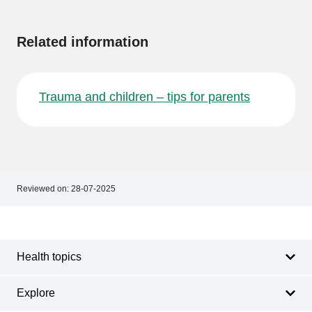
information
Related information
Trauma and children – tips for parents
Reviewed on:
28-07-2025
Footer
Footer
navigation
Health topics
Explore