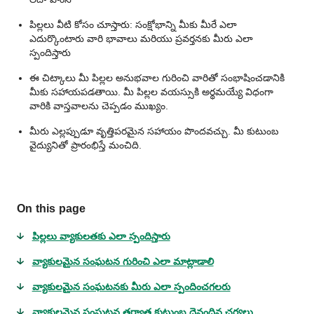
పిల్లలు వీటి కోసం చూస్తారు: సంక్షోభాన్ని మీకు మీరే ఎలా
ఎదుర్కొంటారు వారి భావాలు మరియు ప్రవర్తనకు మీరు ఎలా
స్పందిస్తారు
ఈ చిట్కాలు మీ పిల్లల అనుభవాల గురించి వారితో సంభాషించడానికి
మీకు సహాయపడతాయి. మీ పిల్లల వయస్సుకి అర్థమయ్యే విధంగా
వారికి వాస్తవాలను చెప్పడం ముఖ్యం.
మీరు ఎల్లప్పుడూ వృత్తిపరమైన సహాయం పొందవచ్చు. మీ కుటుంబ
వైద్యునితో ప్రారంభిస్తే మంచిది.
On this page
పిల్లలు వ్యాకులతకు ఎలా స్పందిస్తారు
వ్యాకులమైన సంఘటన గురించి ఎలా మాట్లాడాలి
వ్యాకులమైన సంఘటనకు మీరు ఎలా స్పందించగలరు
వ్యాకులమైన సంఘటన తర్వాత కుటుంబ దైనందిన చర్యలు