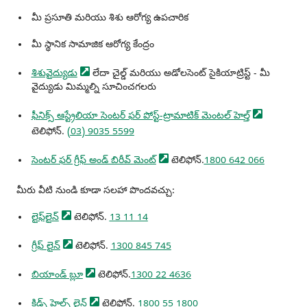
మీ ప్రసూతి మరియు శిశు ఆరోగ్య ఉపచారిక
మీ స్థానిక సామాజిక ఆరోగ్య కేంద్రం
శిశువైద్యుడు
లేదా చైల్డ్ మరియు అడోలసెంట్ సైకియాట్రిస్ట్ - మీ
వైద్యుడు మిమ్మల్ని సూచించగలరు
ఫీనిక్స్ ఆస్ట్రేలియా సెంటర్ ఫర్ పోస్ట్-ట్రామాటిక్ మెంటల్
హెల్త్
టెలిఫోన్.
(03) 9035 5599
సెంటర్ ఫర్ గ్రీఫ్ అండ్ బిరీవ్
మెంట్
టెలిఫోన్.
1800 642 066
మీరు వీటి నుండి కూడా సలహా పొందవచ్చు:
లైఫ్‌లైన్
టెలిఫోన్.
13 11 14
గ్రీఫ్
లైన్
టెలిఫోన్.
1300 845 745
బియాండ్
బ్లూ
టెలిఫోన్.
1300 22 4636
కిడ్స్ హెల్ప్
లైన్
టెలిఫోన్.
1800 55 1800