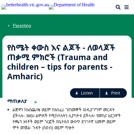
Skip
Search
Me
to
main
content
Parenting
የስሜት ቀውስ እና ልጆች - ለወላጆች
ጠቃሚ ምክሮች (Trauma and
children – tips for parents -
Amharic)
Ac
Listen
Print
fo
ማጠቃለያ
th
ልጅዎን ከአስጨናቂ ወይም ከአስፈሪ ገጠመኞች እንዲያገግም መርዳት
p
ይችላሉ። እነዚህ ልምዶች የሚከተሉትን ሊያካትቱ ይችላሉ፥ የመኪና አደጋዎች
የጫካ እሳቶች ወይም ጎርፎች በቤተሰብ ውስጥ ድንገተኛ ህመም ወይም
ሞት ወንጀል፡ ጉዳት (ስድብ) ወይም ጥቃት