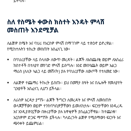
ይችላሉ።
ስለ የስሜት ቀውስ ክስተት እንዴት ምላሽ
መስጠት እንደሚቻል
ለልጅዎ ስሜት እና ባህሪ የእርስዎ ምላሽ በማገገም ላይ ተጽዕኖ ይኖረዋል።
የሚከተሉትን ቱክረት መስጠት አስፈላጊ ነው፥
በባህሪያቸው ላይ ስላለው ለውጥ መረዳት። ልጆች ለአስጨናቂ ወይም ለአስፈሪ
ክስተቶች በተለያየ መንገድ ምላሽ ይሰጣሉ። እንደ መበሳጨት ወይም አልጋ
ማራስ (ለሊት ኣልጋ ላይ መሽናት) ያሉ የባህሪያቸው ለውጦች የተለመደ ነው።
ለልጅዎ ተጨማሪ ትኩረት ይስጡ። ይህ በመኝታ ሰዓት እና በሌሎች የመለያየት
ጊዝያቶች አስፈላጊ ሊሆን ይችላል።
ለራስዎ እርዳታ ያግኙ። ልጆች ችግርን ለመረዳት እና ምላሽ ለመስጠት
ወላጆቻቸውን ወይም ተንከባካቢዎቻቸውን ይመለከታሉ። ፍርሃታቸውን እንዲረዱ
እና እንዲያጽናኗቸው በዙሪያቸው ያሉ አዋቂዎች ያስፈልጋቸዋል። ከተጨነቁ፣
እርስዎም ድጋፍ ማግኘት ይችላሉ። ካላደረጉት ልጅዎ የሚሰማውን ፍርሃት እና
ጭንቀት ይጨምራል።