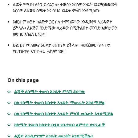
ልጆች የሚከተሉትን ይፈልጋሉ፥ ቀውሱን እርስዎ እንዴት እንደሚቋቋሙት
እርስዎ ለልጆቹ ስሜት እና ባህሪ እንዴት ምላሽ እንደሚሰጡ
እነዚህ ምክሮች ከልጅዎ ጋር ስለ ተሞክሯቸው እንዲወያዩ ሊረዱዎት
ይችላሉ። ለልጅዎ በእድሜው ሊረዳው በሚችልበት መንገድ እውነታውን
መንገር አስፈላጊ ነው።
ሁልጊዜ የባለሙያ እርዳታ መጠየቅ ይችላሉ። ለመጀመር ጥሩ ቦታ
የቤተሰብዎ ኣጠቃላይ ሓኪም ነው።
On this page
ልጆች ለስሜት ቀውስ እንዴት ምላሽ ይሰጣሉ
ስለ የስሜት ቀውስ ክስተት እንዴት ማውራት እንደሚቻል
ስለ የስሜት ቀውስ ክስተት እንዴት ምላሽ መስጠት እንደሚቻል
ከስሜት ቀውስ ክስተት በኋላ የቤተሰብ ልምዳዊ ድርጊቶች
ልጅዎ እንዲያገግም እንዴት መርዳት እንደሚችሉ፥