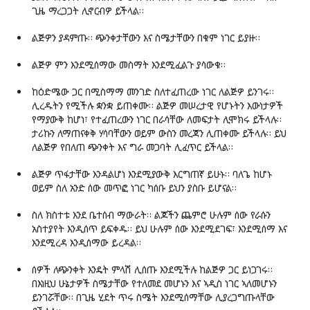
ጊዜ ማረጋጋት ሊኖርብዎ ይችላል።
ልጅዎን ያዳምጡ። ጭንቀታቸውን እና ስሜታቸውን በቁም ነገር ይያዙ።
ልጅዎ ምን እንደሚሰማው መስማት እንደሚፈልጉ ያሳውቁ።
ከዕድሜው ጋር በሚስማማ መንገድ ስለተፈጠረው ነገር ለልጅዎ ይንገሩ።
ሊረዱትን የሚችሉ ቋንቋ ይጠቀሙ። ልጅዎ መሠረታዊ የሆኑትን እውነታዎች
የማያውቅ ከሆነ፣ የተፈጠረውን ነገር በራሳቸው ለመፍታት ሊሞክሩ ይችላሉ።
ታሪኩን ለማጠናቀቅ ሃሳባቸውን ወይም ውስን መረጃን ሊጠቀሙ ይችላሉ። ይህ
ለልጅዎ የበለጠ ጭንቀት እና ግራ መጋባት ሊፈጥር ይችላል።
ልጅዎ ጥፋታቸው እንዳልሆነ እንደሚያውቅ እርግጠኛ ይሁኑ። ባለጌ ከሆኑ
ወይም ስለ አንድ ሰው መጥፎ ነገር ካሰቡ ይህን ያስቡ ይሆናል።
ስለ ክስተቱ እንደ ቤተሰብ ማውራት። ልጆችን ጨምሮ ሁሉም ሰው የራሱን
አስተያየት እንዲሰጥ ይፍቀዱ። ይህ ሁሉም ሰው እንደሚደገፍ፣ እንደሚሰማ እና
እንደሚረዳ እንዲሰማው ይረዳል።
ሰዎች ለጭንቀት እንዴት ምላሽ ሊሰጡ እንደሚችሉ ከልጅዎ ጋር ይነጋገሩ።
በእነዚህ ሁኔታዎች ስሜታቸው የተለመደ መሆኑን እና ኣዲስ ነገር ኣለመሆኑን
ይንገሯቸው። በጊዜ ሂደት ጥሩ ስሜት እንደሚሰማቸው ሊያረጋግጡላቸው